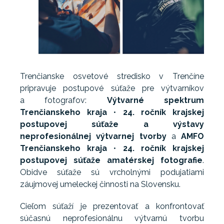
Trenčianske osvetové stredisko v Trenčíne
pripravuje postupové súťaže pre výtvarníkov
a fotografov:
Výtvarné spektrum
Trenčianskeho kraja
•
24. ročník krajskej
postupovej súťaže a výstavy
neprofesionálnej výtvarnej tvorby
a
AMFO
Trenčianskeho kraja
•
24. ročník krajskej
postupovej súťaže amatérskej fotografie
.
Obidve súťaže sú vrcholnými podujatiami
záujmovej umeleckej činnosti na Slovensku.
Cieľom
súťaží
je prezentovať a konfrontovať
súčasnú neprofesionálnu výtvarnú tvorbu