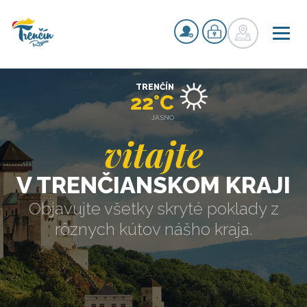
TRENČÍN
22°C
JASNO
vitajte
V TRENČIANSKOM KRAJI
Objavujte všetky skryté poklady z
rôznych kútov nášho kraja.