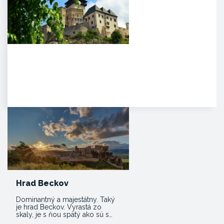
Trenčiansky hrad
HISTÓRIA. Na mieste dnešného
hradu stálo v období Veľkej
Moravy hradisko ako správne…
Hrad Beckov
Dominantný a majestátny. Taký
je hrad Beckov. Vyrastá zo
skaly, je s ňou spätý ako sú s…