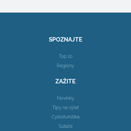
SPOZNAJTE
Top 10
Regióny
ZAŽITE
Novinky
Tipy na výlet
Cykloturistika
Súťaže