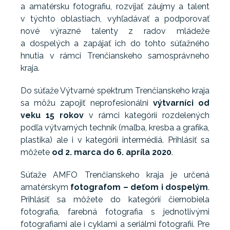
a amatérsku fotografiu, rozvíjať záujmy a talent
v týchto oblastiach, vyhľadávať a podporovať
nové výrazné talenty z radov mládeže
a dospelých a zapájať ich do tohto súťažného
hnutia v rámci Trenčianskeho samosprávneho
kraja.
Do súťaže Výtvarné spektrum Trenčianskeho kraja
sa môžu zapojiť neprofesionálni
výtvarníci od
veku 15 rokov
v rámci kategórií rozdelených
podľa výtvarných techník (maľba, kresba a grafika,
plastika) ale i v kategórii intermédiá. Prihlásiť sa
môžete
od 2. marca do 6. apríla 2020
.
Súťaže AMFO Trenčianskeho kraja je určená
amatérskym
fotografom – deťom i dospelým
.
Prihlásiť sa môžete do kategórií čiernobiela
fotografia, farebná fotografia s jednotlivými
fotografiami ale i cyklami a seriálmi fotografií. Pre