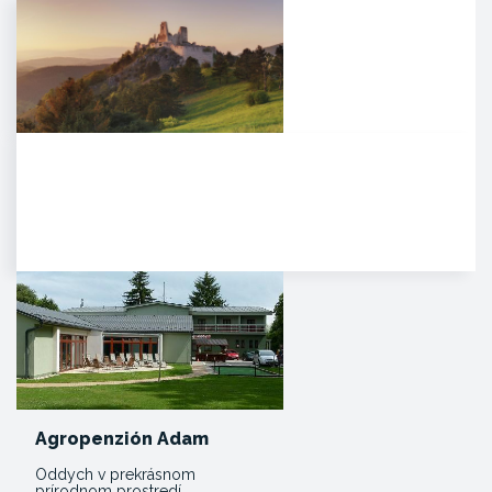
Čachtický hrad
Malebná zrúcanina viditeľná už z
diaľky na vápencovo-
dolomitickom kopci
poskytujúca…
Agropenzión Adam
Oddych v prekrásnom
prírodnom prostredí