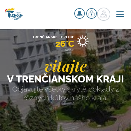
TRENČIANSKE TEPLICE
26°C
JASNO
vitajte
V TRENČIANSKOM KRAJI
Objavujte všetky skryté poklady z
rôznych kútov nášho kraja.