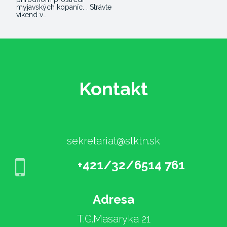
myjavských kopaníc. . Strávte
víkend v…
Kontakt
sekretariat@slktn.sk
+421/32/6514 761
Adresa
T.G.Masaryka 21