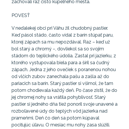
zachovali ráz čisto kúpeľného mesta.
POVESŤ
V neďalekej obci pri Váhu žil chudobný pastier.
Keď pásol stádo, často vídal z barín stúpať paru,
ktorej zápach sa mu nepozdával. Raz – keď už
bol starý a chromý –, dovliekol sa so svojím
stádom do teplického údolia. Zastal pri jazierku, z
ktorého vystupovala biela para a šíril sa čudný
zápach. Jedna z jeho ovečiek s poranenou nohou
od vlčích zubov zanechala pašu a zašla až do
pariacich sa barín. Starý pastier si všimol, že tam
potom chodievala každý deň. Po čase zistil, že do
jej chromej nohy sa vrátila pohyblivosť. Starý
pastier si jedného dňa tiež ponoril svoje unavené a
rozboľavené údy do teplých vôd jazierka nad
prameňmi. Deň čo deň sa potom kúpaval
pociťujúc úľavu. O mesiac mu nohy zasa slúžili.