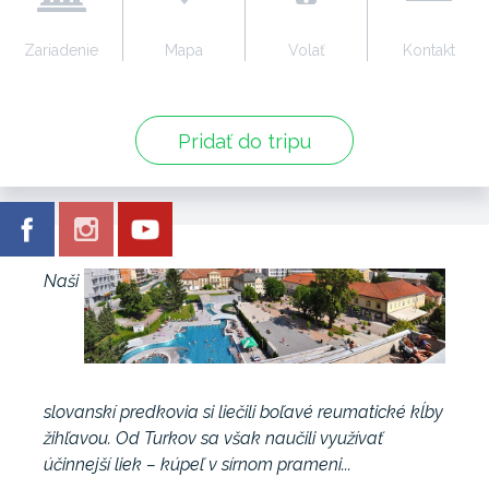
Zariadenie
Mapa
Volať
Kontakt
Pridať do tripu
Naši
slovanskí predkovia si liečili boľavé reumatické kĺby
žihľavou. Od Turkov sa však naučili využívať
účinnejší liek – kúpeľ v sírnom prameni...