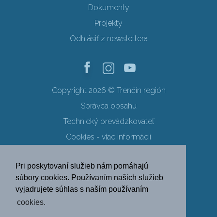
Dokumenty
Projekty
Odhlásiť z newslettera
Copyright 2026 © Trenčín región
Správca obsahu
Technický prevádzkovateľ
Cookies - viac informácií
Obchodné podmienky
Pri poskytovaní služieb nám pomáhajú
Ochrana osobných údajov
súbory cookies. Používaním našich služieb
vyjadrujete súhlas s naším používaním
SK
EN
DE
PL
cookies.
FR
RU
HU
UK