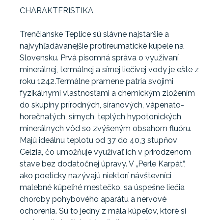
CHARAKTERISTIKA
Trenčianske Teplice sú slávne najstaršie a
najvyhľadávanejšie protireumatické kúpele na
Slovensku. Prvá písomná správa o využívaní
minerálnej, termálnej a sírnej liečivej vody je ešte z
roku 1242.Termálne pramene patria svojimi
fyzikálnymi vlastnosťami a chemickým zložením
do skupiny prírodných, síranových, vápenato-
horečnatých, sírnych, teplých hypotonických
minerálnych vôd so zvýšeným obsahom fluóru.
Majú ideálnu teplotu od 37 do 40,3 stupňov
Celzia, čo umožňuje využívať ich v prirodzenom
stave bez dodatočnej úpravy. V „Perle Karpát“,
ako poeticky nazývajú niektorí návštevníci
malebné kúpeľné mestečko, sa úspešne liečia
choroby pohybového aparátu a nervové
ochorenia. Sú to jedny z mála kúpeľov, ktoré si