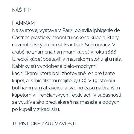
NÁŠ TIP
HAMMAM
Na svetovej výstave v Paríži objavila Iphigenie de
Castries plastický model tureckého kúpeľa, ktorý
navrhol český architekt František Schmoranz. V
arabčine znamená hammam kúpeľ. V roku 1888
turecký kúpeľ postavili v maurskom slohu aj u nás.
Kabínky sú vyzdobené bielo-modrými
kachličkami, ktoré boli zhotovené len pre tento
kúpeľ, aj s iniciálkami majiteľky (IC). V 19. storočí
bol hammam atrakciou a svojho času najdrahším
kúpeľom v Trenčianskych Tepliciach. V súčasnosti
sa využíva ako prezliekareň na masáže a oddych
po kúpeli v zrkadlisku.
TURISTICKÉ ZAUJÍMAVOSTI