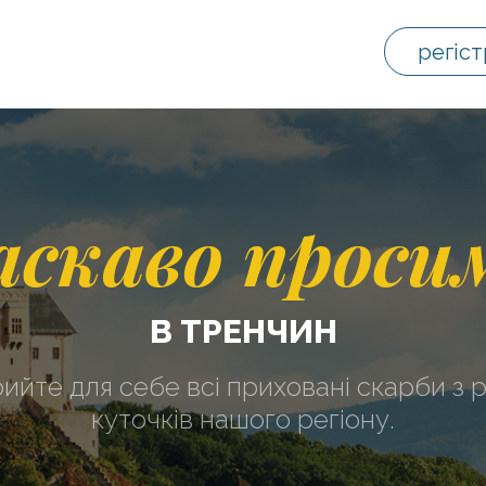
регіст
аскаво проси
В ТРЕНЧИН
рийте для себе всі приховані скарби з р
куточків нашого регіону.