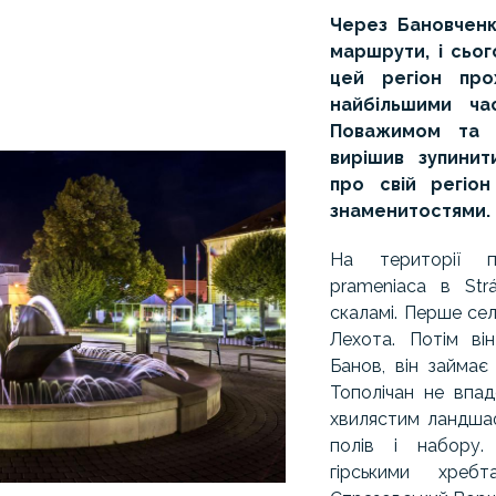
Через Бановченк
маршрути, і сьог
цей регіон про
найбільшими ча
Поважимом та 
вирішив зупинит
про свій регіон
знаменитостями.
На території п
prameniaca в Str
скаламі. Перше сел
Лехота. Потім ві
Банов, він займає
Тополічан не впаде
хвилястим ландшаф
полів і набору.
гірськими хреб