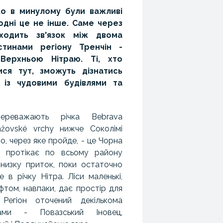
о в минулому були важливі
одні це не інше. Саме через
ходить зв'язок між двома
стинами регіону Тренчін -
Верхньою Нітраю. Ті, хто
ися тут, зможуть дізнатись
 із чудовими будівлями та
ереважають річка Bebrava
ážovské vrchy нижче Соколімі
о, через яке пройде, - це Чорна
н протікає по всьому району
 низку приток, поки остаточно
 в річку Нітра. Ліси маленькі,
том, навпаки, дає простір для
 Регіон оточений декількома
тами - Повазський Іновец,