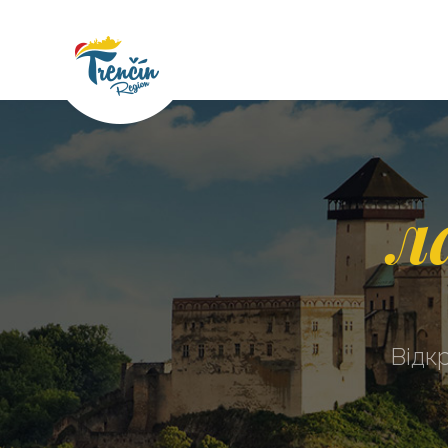
л
Відк