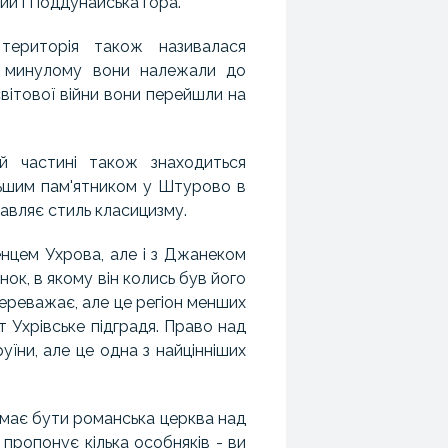
й і Поддунайська гора.
ериторія також називалася
У минулому вони належали до
світової війни вони перейшли на
 частині також знаходиться
льшим пам'ятником у Штурово в
тавляє стиль класицизму.
енцем Ухрова, але і з Джанеком
нок, в якому він колись був його
ереважає, але це регіон менших
т Ухрівське підградя. Право над
уїни, але це одна з найцінніших
к має бути романська церква над
 пропонує кілька особняків - ви