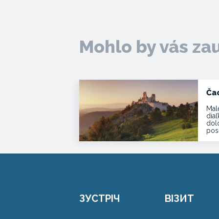
Mohlo by vás za
Ča
Mal
dia
dol
pos
ЗУСТРІЧ
ВІЗИТ