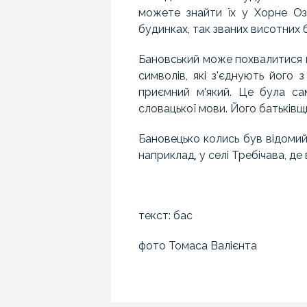
можете знайти їх у Хорне Озор
будинках, так званих висотних б
Бановський може похвалитися в
символів, які з'єднують його 
приємний м'який. Це була са
словацької мови. Його батьківщ
Бановецько колись був відоми
наприклад, у селі Требічава, д
текст: бас
фото Томаса Валієнта