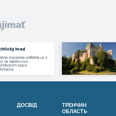
ujímať
chtický hrad
ebná zrúcanina viditeľná už z
ľky na vápencovo-
omitickom kopci
kytujúca…
ДОСВІД
ТРЕНЧИН
ОБЛАСТЬ