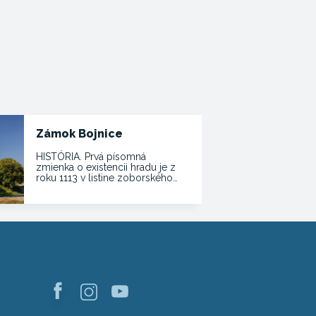
Zámok Bojnice
HISTÓRIA. Prvá písomná
zmienka o existencii hradu je z
roku 1113 v listine zoborského…