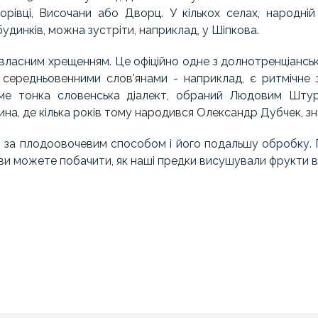
івці, Височани або Дворц. У кількох селах, народній 
удинків, можна зустріти, наприклад, у Шіпкова.
ласним хрещенням. Це офіційно одне з долнотренціанськ
з середньовенними слов'янами - наприклад, є ритмічне
ме тонка словенська діалект, обраний Людовим Штуро
ина, де кілька років тому народився Олександр Дубчек, зна
й за плодоовочевим способом і його подальшу обробку. 
е ви можете побачити, як наші предки висушували фрукти в