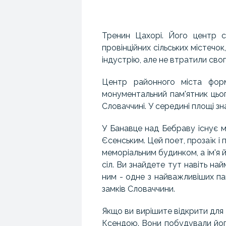
Тренин Цахорі. Його центр 
провінційних сільських містечо
індустрію, але не втратили сво
Центр районного міста фор
монументальний пам'ятник цьо
Словаччині. У середині площі з
У Банавце над Бебраву існує м
Єсенським. Цей поет, прозаїк і 
меморіальним будинком, а ім'я
сіл. Ви знайдете тут навіть на
ним - одне з найважливіших пам
замків Словаччини.
Якщо ви вирішите відкрити для 
Ксендою. Вони побудували його 