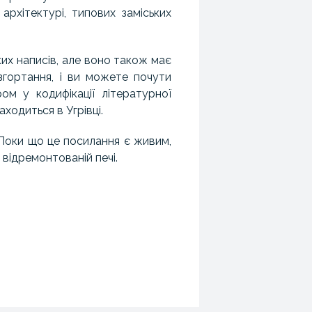
архітектурі, типових заміських
их написів, але воно також має
 згортання, і ви можете почути
м у кодифікації літературної
ходиться в Угрівці.
Поки що це посилання є живим,
 відремонтованій печі.