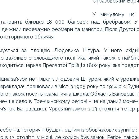
Стразовський Ворчи
У минулому ця т
становить близько 18 000 бановок над бребравом. 
к, де жили переважно фермери та майстри. Після Другої 
го історичного обличчя.
мується за площею Людовика Штура. У його східній
го важливого словацького політика, який також є найбі
находиться церква Пресвятої Трійці з 1802 року, яка предс
іцна зв'язок не тільки з Людовим Штуром, який є уродж
перекладач працювали в місті з 1905 року по 1914 рік. Буди
 його також носить граматична школа. Область Бановець п
йменше село в Тренчинському регіоні - це на даний момен
'яток Бановецької. Урвський замок з 13 століття тепер р
себе інші історичні будівлі, одним із обов'язкових зупино
в 13 столітті у місці, де колись був замок. Регіон також