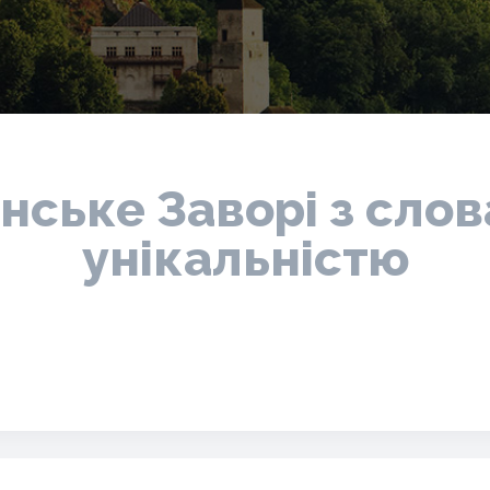
нське Заворі з сло
унікальністю