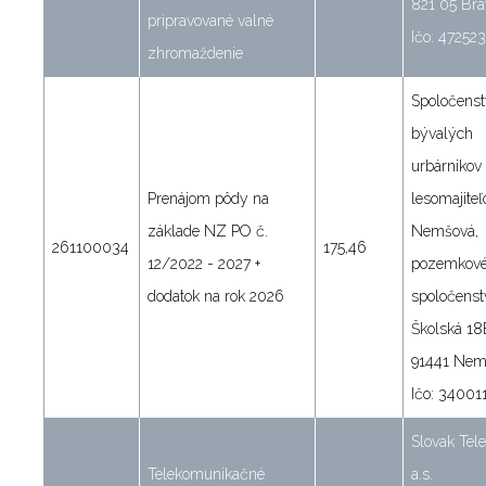
821 05 Bra
pripravované valné
Ičo: 47252
zhromaždenie
Spoločenst
bývalých
urbárnikov
Prenájom pôdy na
lesomajiteľ
základe NZ PO č.
Nemšová,
261100034
175,46
12/2022 - 2027 +
pozemkov
dodatok na rok 2026
spoločenst
Školská 1
91441 Nem
Ičo: 34001
Slovak Tel
Telekomunikačné
a.s.