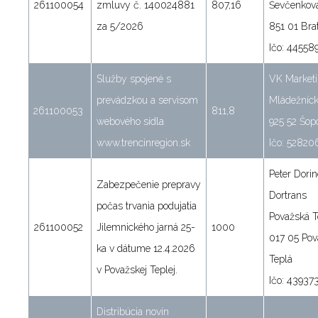
261100054
zmluvy č. 140024881
807,16
Ševčenkov
za 5/2026
851 01 Brat
Ičo: 44558
Služby spojené s
VK Marketin
prevádzkou a servisom
Mládežníc
261100053
811,8
webového sídla
925 52 Šop
www.trencinregion.sk
Ičo: 52820
Peter Dori
Zabezpečenie prepravy
Dortrans
počas trvania podujatia
Považská T
261100052
Jilemnického jarná 25-
1000
017 05 Pov
ka v dátume 12.4.2026
Teplá
v Považskej Teplej.
Ičo: 43937
Distribúcia novín