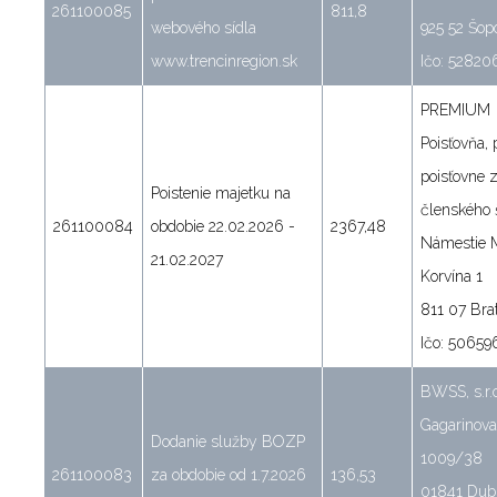
261100085
811,8
webového sídla
925 52 Šop
www.trencinregion.sk
Ičo: 52820
PREMIUM
Poisťovňa,
poisťovne 
Poistenie majetku na
členského 
261100084
obdobie 22.02.2026 -
2367,48
Námestie M
21.02.2027
Korvína 1
811 07 Brat
Ičo: 50659
BWSS, s.r.o
Gagarinova
Dodanie služby BOZP
1009/38
261100083
za obdobie od 1.7.2026
136,53
01841 Dub