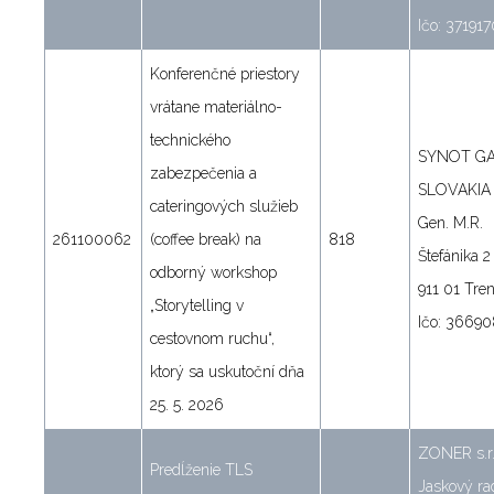
Ičo: 37191
Konferenčné priestory
vrátane materiálno-
technického
SYNOT G
zabezpečenia a
SLOVAKIA s
cateringových služieb
Gen. M.R.
261100062
(coffee break) na
818
Štefánika 2
odborný workshop
911 01 Tre
„Storytelling v
Ičo: 3669
cestovnom ruchu“,
ktorý sa uskutoční dňa
25. 5. 2026
ZONER s.r.
Predĺženie TLS
Jaskový ra