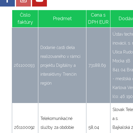
Číslo
Cena s
Predmet
Dodáv
faktúry
DPH EUR
Ústav techn
inovácií, s. r
Dodanie časti diela
Ulica Rudo
realizovaného v rámci
Mocka 1B
261100093
projektu Digitálny a
73188,69
841 04 Bra
interaktívny Trenčín
- mestská 
región
Karlova Ve
Ičo: 46 190
Slovak Tel
Telekomunikačné
a.s.
261100092
služby za obdobie
58,04
Bajkalská 