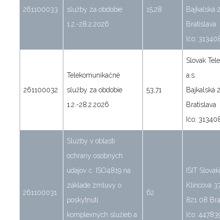
261100033
služby za obdobie
15,28
Bajkalská 
1.2.-28.2.2026
Bratislava
Ičo: 31340
Slovak Tel
Telekomunikačné
a.s.
261100032
služby za obdobie
53,71
Bajkalská 
1.2.-28.2.2026
Bratislava
Ičo: 31340
Služby v oblasti
ochrany osobných
údajov č. ISO4819 na
ISIT Slovakia
základe zmluvy o
Klincová 3
261100031
62
poskytnutí
821 08 Bra
komplexných služieb a
Ičo: 44783