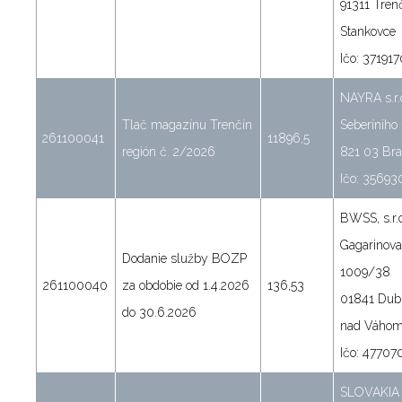
91311 Tren
Stankovce
Ičo: 37191
NAYRA s.r.
Tlač magazínu Trenčín
Seberíniho 
261100041
11896,5
región č. 2/2026
821 03 Bra
Ičo: 35693
BWSS, s.r.o
Gagarinova
Dodanie služby BOZP
1009/38
261100040
za obdobie od 1.4.2026
136,53
01841 Dub
do 30.6.2026
nad Váho
Ičo: 47707
SLOVAKIA