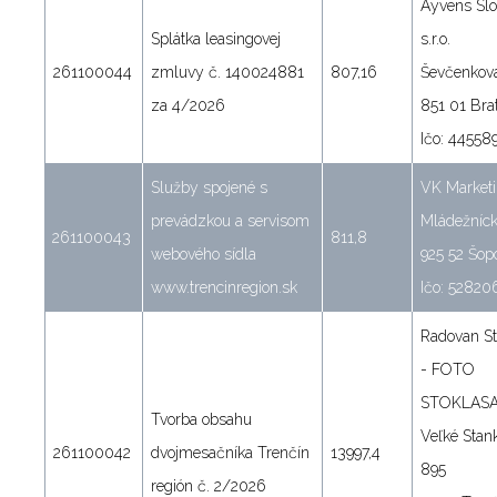
Ayvens Slo
Splátka leasingovej
s.r.o.
261100044
zmluvy č. 140024881
807,16
Ševčenkov
za 4/2026
851 01 Brat
Ičo: 44558
Služby spojené s
VK Marketin
prevádzkou a servisom
Mládežníc
261100043
811,8
webového sídla
925 52 Šop
www.trencinregion.sk
Ičo: 52820
Radovan St
- FOTO
STOKLAS
Tvorba obsahu
Veľké Stan
261100042
dvojmesačníka Trenčín
13997,4
895
región č. 2/2026