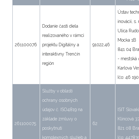
Ústav techn
inovácií, s. r
Dodanie časti diela
Ulica Rudo
realizovaného v rámci
Mocka 1B
261100076
projektu Digitálny a
91022,46
841 04 Bra
interaktívny Trenčín
- mestská 
región
Karlova Ve
Ičo: 46 190
Služby v oblasti
ochrany osobných
údajov č. ISO4819 na
ISIT Slovakia
základe zmluvy o
Klincová 3
261100075
62
poskytnutí
821 08 Bra
komplexných služieb a
Ičo: 44783