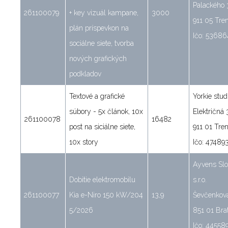
Palackého 
261100079
+ key vizuál kampane,
3000
911 05 Tre
plán príspevkon na
Ičo: 53686
sociálne siete, tvorba
nových grafických
podkladov
Textové a grafické
Yorkie studi
súbory - 5x článok, 10x
Električná
261100078
16482
post na siciálne siete,
911 01 Tre
10x story
Ičo: 47489
Ayvens Slo
Dobitie elektromobilu
s.r.o.
261100077
Kia e-Niro 150 kW/204
13,9
Ševčenkov
5/2026
851 01 Brat
Ičo: 44558