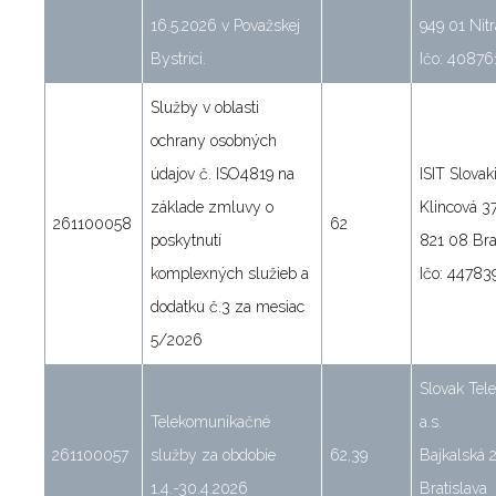
16.5.2026 v Považskej
949 01 Nitr
Bystrici.
Ičo: 40876
Služby v oblasti
ochrany osobných
údajov č. ISO4819 na
ISIT Slovakia
základe zmluvy o
Klincová 3
261100058
62
poskytnutí
821 08 Bra
komplexných služieb a
Ičo: 44783
dodatku č.3 za mesiac
5/2026
Slovak Tel
Telekomunikačné
a.s.
261100057
služby za obdobie
62,39
Bajkalská 
1.4.-30.4.2026
Bratislava