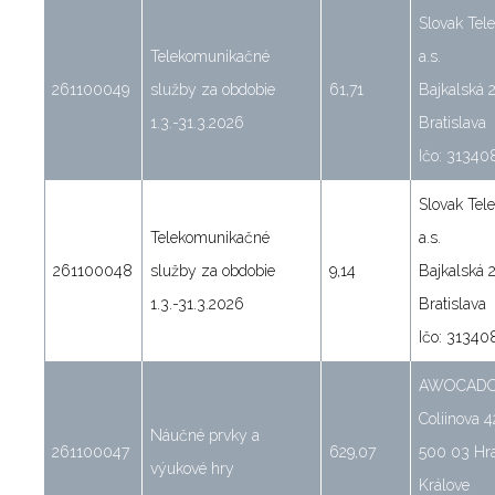
Slovak Tel
Telekomunikačné
a.s.
261100049
služby za obdobie
61,71
Bajkalská 
1.3.-31.3.2026
Bratislava
Ičo: 31340
Slovak Tel
Telekomunikačné
a.s.
261100048
služby za obdobie
9,14
Bajkalská 
1.3.-31.3.2026
Bratislava
Ičo: 31340
AWOCADO s
Coliinova 4
Náučné prvky a
261100047
629,07
500 03 Hr
výukové hry
Králove