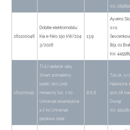
Ičo: 28989
Ayvens Slo
Dobitie elektromobilu
s.r.o.
261100046
Kia e-Niro 150 kW/204
13,9
Ševčenkov
3/2026
851 01 Brat
Ičo: 44558
TULI sedacie vaky
Smart snímateľný
Tuli.sk, s.r.
poťah: 2ks Lindi
Nádražná 
261100045
mesačný lúč, 2 ks
871,6
900 28 Iva
Universal levandulová
Dunaji
a 2 ks Universal
Ičo: 45248
pieskovo šedá