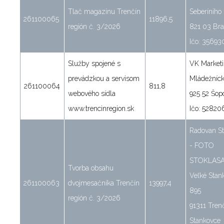
Tlač magazínu Trenčín
Seberíniho 
261100065
11896,5
región č. 3/2026
821 03 Bra
Ičo: 35693
Služby spojené s
VK Marketin
prevádzkou a servisom
Mládežníc
261100064
811,8
webového sídla
925 52 Šop
www.trencinregion.sk
Ičo: 52820
Radovan St
- FOTO
STOKLAS
Tvorba obsahu
Veľké Stan
261100063
dvojmesačníka Trenčín
13997,4
895
región č. 3/2026
91311 Tren
Stankovce