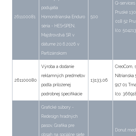
Q-services s
podujatia
Pruské 130
261100081
Hornonitrianska Enduro
500
018 52 Pru
séria - HES+SPEN,
Ičo: 50421
Majstrovstvá SR v
dátume 20.6.2026 v
Partizánskom
Výroba a dodanie
CreoCom, s.
reklamných predmetov
Nitrianska 
261100080
13133,06
podľa priloženej
917 01 Trn
podrobnej špecifikácie
Ičo: 3669
Grafické súbory -
Redesign hradných
pasov, Grafika pre
Donut media
obsah na sociálne siete