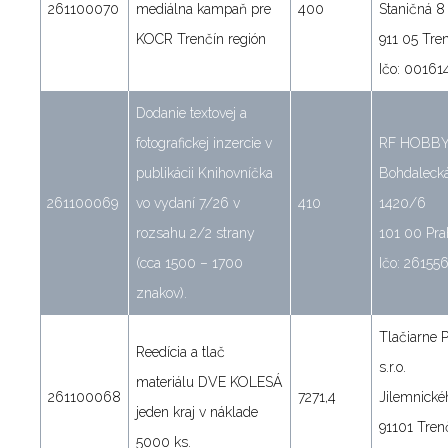
261100070
mediálna kampaň pre
400
Staničná 8
KOCR Trenčín región
911 05 Tre
Ičo: 00161
Dodanie textovej a
fotografickej inzercie v
RF HOBBY s
publikácii Knihovníčka
Bohdaleck
261100069
vo vydaní 7/26 v
410
1420/6
rozsahu 2/2 strany
101 00 Pra
(cca 1500 – 1700
Ičo: 26155
znakov).
Tlačiarne 
Reedícia a tlač
s.r.o.
materiálu DVE KOLESÁ
261100068
7271,4
Jilemnické
jeden kraj v náklade
91101 Tren
5000 ks.