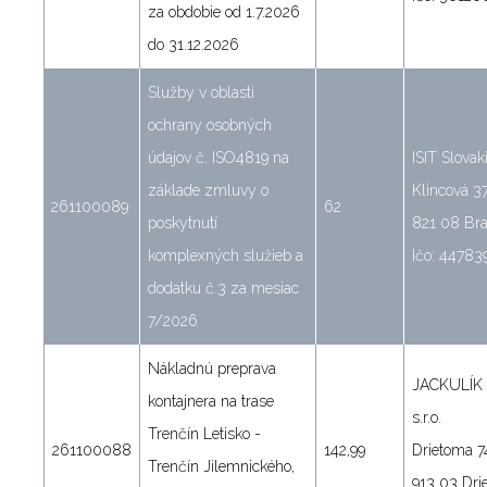
za obdobie od 1.7.2026
do 31.12.2026
Služby v oblasti
ochrany osobných
údajov č. ISO4819 na
ISIT Slovakia
základe zmluvy o
Klincová 3
261100089
62
poskytnutí
821 08 Bra
komplexných služieb a
Ičo: 44783
dodatku č.3 za mesiac
7/2026
Nákladnú preprava
JACKULÍK
kontajnera na trase
s.r.o.
Trenčín Letisko -
261100088
142,99
Drietoma 7
Trenčín Jilemnického,
913 03 Dri