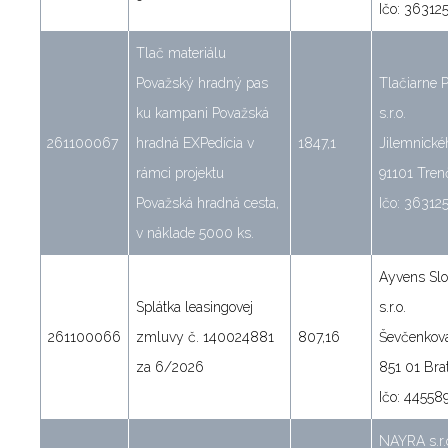
Ičo: 36312
Tlač materiálu
Považský hradný pas
Tlačiarne 
ku kampani Považská
s.r.o.
261100067
hradná EXPedícia v
1847,1
Jilemnické
rámci projektu
91101 Tren
Považská hradná cesta,
Ičo: 36312
v náklade 5000 ks.
Ayvens Slo
Splátka leasingovej
s.r.o.
261100066
zmluvy č. 140024881
807,16
Ševčenkov
za 6/2026
851 01 Brat
Ičo: 44558
NAYRA s.r.