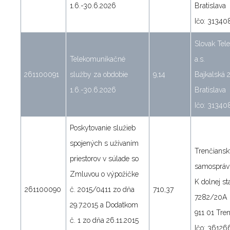
1.6.-30.6.2026
Bratislava
Ičo: 31340
Slovak Tel
Telekomunikačné
a.s.
261100091
služby za obdobie
9,14
Bajkalská 
1.6.-30.6.2026
Bratislava
Ičo: 31340
Poskytovanie služieb
spojených s užívaním
Trenčians
priestorov v súlade so
samosprávn
Zmluvou o výpožičke
K dolnej st
261100090
č. 2015/0411 zo dňa
710,37
7282/20A
29.7.2015 a Dodatkom
911 01 Tre
č. 1 zo dňa 26.11.2015
Ičo: 36126