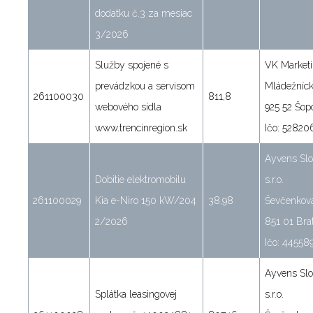
dodatku č.3 za mesiac
3/2026
Služby spojené s
VK Marketin
prevádzkou a servisom
Mládežníc
261100030
811,8
webového sídla
925 52 Šop
www.trencinregion.sk
Ičo: 52820
Ayvens Slo
Dobitie elektromobilu
s.r.o.
261100029
Kia e-Niro 150 kW/204
38,98
Ševčenkov
2/2026
851 01 Brat
Ičo: 44558
Ayvens Slo
Splátka leasingovej
s.r.o.