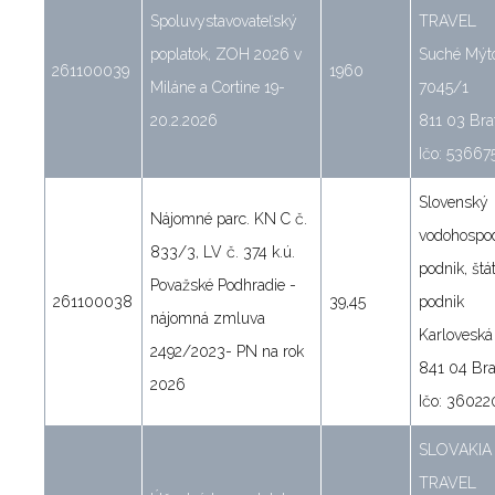
Spoluvystavovateľský
TRAVEL
poplatok, ZOH 2026 v
Suché Mýt
261100039
1960
Miláne a Cortine 19-
7045/1
20.2.2026
811 03 Bra
Ičo: 5366
Slovenský
Nájomné parc. KN C č.
vodohospo
833/3, LV č. 374 k.ú.
podnik, štá
Považské Podhradie -
261100038
39,45
podnik
nájomná zmluva
Karloveská
2492/2023- PN na rok
841 04 Bra
2026
Ičo: 36022
SLOVAKIA
TRAVEL