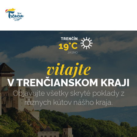
TRENČÍN
19°C
JASNO
vitajte
V TRENČIANSKOM KRAJI
Objavujte všetky skryté poklady z
rôznych kútov nášho kraja.