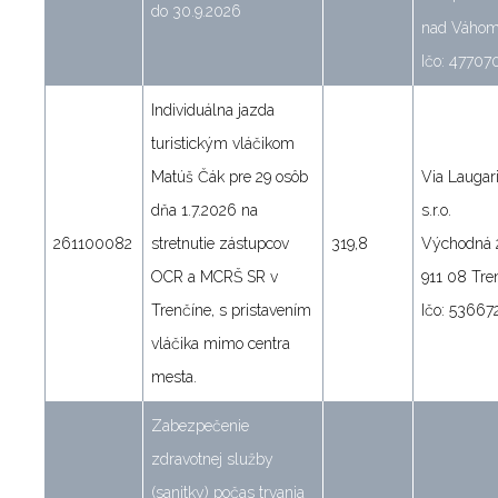
do 30.9.2026
nad Váho
Ičo: 47707
Individuálna jazda
turistickým vláčikom
Matúš Čák pre 29 osôb
Via Laugari
dňa 1.7.2026 na
s.r.o.
261100082
stretnutie zástupcov
319,8
Východná 
OCR a MCRŠ SR v
911 08 Tre
Trenčíne, s pristavením
Ičo: 53667
vláčika mimo centra
mesta.
Zabezpečenie
zdravotnej služby
(sanitky) počas trvania