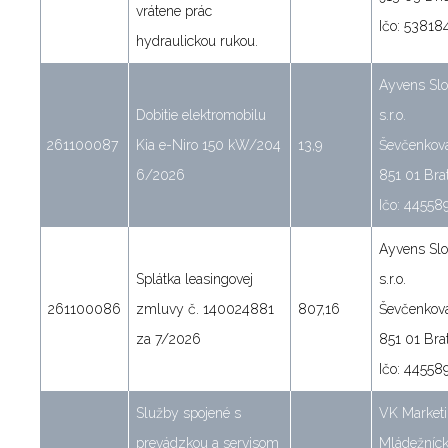
vrátene prác
Ičo: 53818
hydraulickou rukou.
Ayvens Slo
Dobitie elektromobilu
s.r.o.
261100087
Kia e-Niro 150 kW/204
13,9
Ševčenkov
6/2026
851 01 Brat
Ičo: 44558
Ayvens Slo
Splátka leasingovej
s.r.o.
261100086
zmluvy č. 140024881
807,16
Ševčenkov
za 7/2026
851 01 Brat
Ičo: 44558
Služby spojené s
VK Marketin
prevádzkou a servisom
Mládežníc