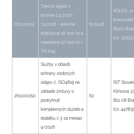
Trenčín región v
KOLOS, s.r.
termíne 2.4.2026-
Krasovskéh
261100051
7.4.2026 - adresná
6274,48
85101 Brat
distribúcia 18 000 ks a
Ičo: 31393
neadresná 97 000 ks v
TN kraji
Služby v oblasti
ochrany osobných
údajov č. ISO4819 na
ISIT Slovakia
základe zmluvy o
Klincová 3
261100050
62
poskytnutí
821 08 Bra
komplexných služieb a
Ičo: 44783
dodatku č.3 za mesiac
4/2026