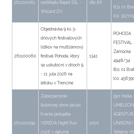
261100061
certifikátu Rapid SSL -
182,66
831 01 Bra
Wilcard DV
Ičo: 35770
Objednávka 9 ks 3-
POHODA
dňových festivalových
FESTIVAL, s
lístkov na multižánrový
Zámocká
261100060
festival Pohoda, ktorý
1341
4948/34
sa uskutoční v dňoch 9.
811 01 Brat
- 11. júla 2026 na
Ičo: 45639
letisku v Trenčíne
Zabezpečenie
Igor Holka 
bubnovej show počas
UMELECK
trvania podujatia
AGENTÚR
261100059
VEREDA Night Run
1000
UNISONO
2026 v dátume
Tehelná 78