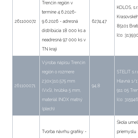
Trenčín región v
KOLOS, s.r.
termíne 4.6.2026-
Krasovskéh
261100072
9.6.2026 - adresná
6274,47
85101 Brat
distribúcia 18 000 ks a
Ičo: 31393
neadresná 97 000 ks v
TN kraji
Výroba nápisu Trenčín
región o rozmere
STELIT s.r.
230x310,575 mm
Hlavná 1/1
261100071
94,8
(VxŠ), hrúbka 5 mm,
911 05 Tre
materiál INOX matný
Ičo: 31594
(plech)
Škola ume
Tvorba návrhu grafiky -
priemyslu