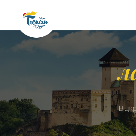
л
Відк