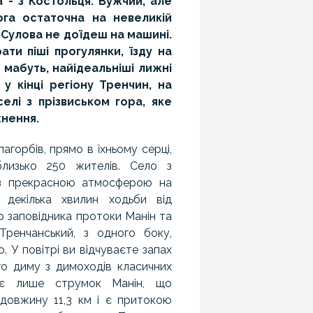
 - з Костольця. Вужчий, але
ога остаточна на невеликій
 Сулова не доїдеш на машині.
ати піші прогулянки, їзду на
 мабуть, найідеальніші лижні
у кінці регіону Тренчин, на
елі з прізвиськом гора, яке
хнення.
агорбів, прямо в їхньому серці,
лизько 250 жителів. Село з
 з прекрасною атмосферою на
 декілька хвилин ходьби від
 заповідника протоки Манін та
Тренчанський, з одного боку,
о. У повітрі ви відчуваєте запах
го диму з димоходів класичних
ує лише струмок Манін, що
 довжину 11,3 км і є притокою