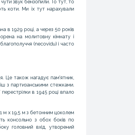
 чути звук бензопили. То тут, то
ють коти. Ми їх тут нарахували
а в 1929 році, а через 50 років
ворена на молитовну кімнату і
 благополуччя (necovidu) і часто
. Це також нагадує пам'ятник,
міш з партизанськими стежками.
 перестрілки в 1945 році впало
1 м х 19,5 м з бетонним цоколем
ть консольно з обох боків по
боку головний вхід, утворений