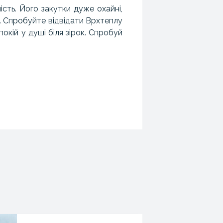
сть. Його закутки дуже охайні,
о. Спробуйте відвідати Врхтеплу
покій у душі біля зірок. Спробуй