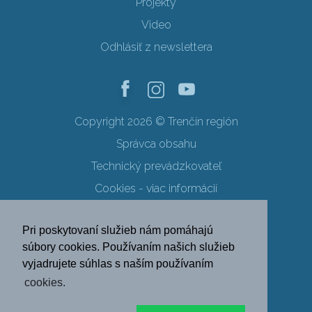
Projekty
Video
Odhlásiť z newslettera
Copyright 2026 © Trenčín región
Správca obsahu
Technický prevádzkovateľ
Cookies - viac informácií
Obchodné podmienky
Pri poskytovaní služieb nám pomáhajú
Ochrana osobných údajov
súbory cookies. Používaním našich služieb
vyjadrujete súhlas s naším používaním
SK
EN
DE
PL
cookies.
FR
RU
HU
UK