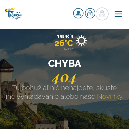
TRENČÍN
26°C
JASNO
CHYBA
404
Tu bohužiaľ nič nenájdete, skúste
iné vyhľadávanie alebo naše
Novinky
.