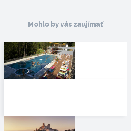
Mohlo by vás zaujímať
Kúpele Zelená žaba
. Mesto Trenčianske Teplice leží
severovýchodne od Trenčína na
úpätí Strážovských…