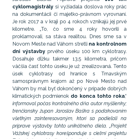
cyklomagistrály
si vyžiadala doslova roky prác
na dokumentácii či majetko-právnom vyrovnaní.
Je rok 2017 a v kraji po 4 rokoch vznikajú jej prvé
kilometre. „To, čo sme 4 roky hovorili a
proklamovali, sa stáva realitou. Dnes sme sa v
Novom Meste nad Váhom stretli
na kontrolnom
dni výstavby
prvého úseku 100 km cyklotrasy.
Dosahuje dĺžku takmer 13,5 kilometra, pričom
väčšia časť tohto úseku je už zrealizovaná. Tento
úsek cyklotrasy od hranice s Trnavským
samosprávnym krajom až po Nové Mesto nad
Váhom by mal byť dokončený v prípade dobrých
klimatických podmienok
do konca tohto roka
,“
informoval počas kontrolného dňa autor myšlienky;
trenčiansky župan Jaroslav Baška s poďakovaním
všetkým zainteresovaným, ktorí sa podieľali na
príprave výstavby tohto unikátneho diela. „Projekt
Vážskej cyklotrasy korešponduje s cieľmi projektu