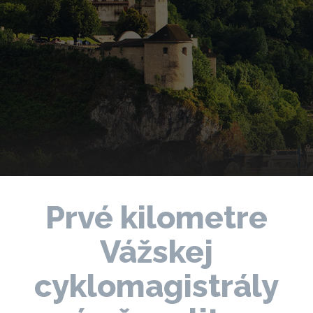
Prvé kilometre
Vážskej
cyklomagistrály