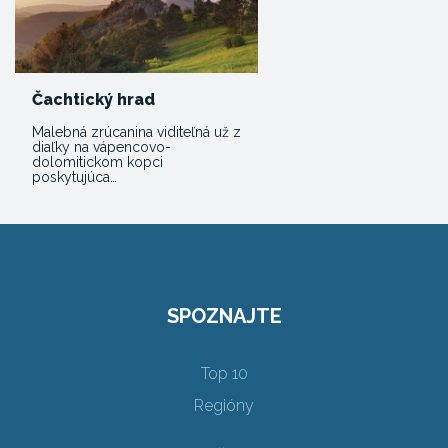
Čachtický hrad
Malebná zrúcanina viditeľná už z
diaľky na vápencovo-
dolomitickom kopci
poskytujúca…
SPOZNAJTE
Top 10
Regióny