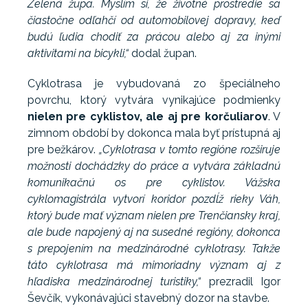
Zelená župa. Myslím si, že životné prostredie sa
čiastočne odľahčí od automobilovej dopravy, keď
budú ľudia chodiť za prácou alebo aj za inými
aktivitami na bicykli,“
dodal župan.
Cyklotrasa je vybudovaná zo špeciálneho
povrchu, ktorý vytvára vynikajúce podmienky
nielen pre cyklistov, ale aj pre korčuliarov
. V
zimnom období by dokonca mala byť prístupná aj
pre bežkárov.
„Cyklotrasa v tomto regióne rozširuje
možnosti dochádzky do práce a vytvára základnú
komunikačnú os pre cyklistov. Vážska
cyklomagistrála vytvorí koridor pozdĺž rieky Váh,
ktorý bude mať význam nielen pre Trenčiansky kraj,
ale bude napojený aj na susedné regióny, dokonca
s prepojením na medzinárodné cyklotrasy. Takže
táto cyklotrasa má mimoriadny význam aj z
hľadiska medzinárodnej turistiky,“
prezradil Igor
Ševčík, vykonávajúci stavebný dozor na stavbe.