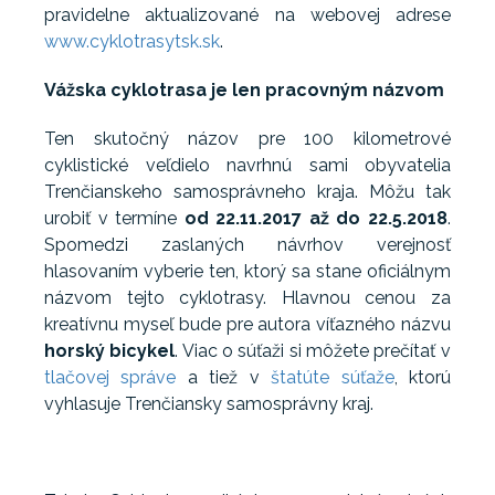
pravidelne aktualizované na webovej adrese
www.cyklotrasytsk.sk
.
Vážska cyklotrasa je len pracovným názvom
Ten skutočný názov pre 100 kilometrové
cyklistické veľdielo navrhnú sami obyvatelia
Trenčianskeho samosprávneho kraja. Môžu tak
urobiť v termíne
od 22.11.2017 až do 22.5.2018
.
Spomedzi zaslaných návrhov verejnosť
hlasovaním vyberie ten, ktorý sa stane oficiálnym
názvom tejto cyklotrasy. Hlavnou cenou za
kreatívnu myseľ bude pre autora víťazného názvu
horský bicykel
. Viac o súťaži si môžete prečítať v
tlačovej správe
a tiež v
štatúte súťaže
, ktorú
vyhlasuje Trenčiansky samosprávny kraj.