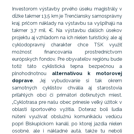
Investorom výstavby prvého úseku magistrály v
dĺžke takmer 13,5 km je Trenčiansky samosprávny
kraj, pričom náklady na výstavbu sa vyšplhajú na
takmer 3,7 mil. €. Na výstavbu ďalších úsekov
projektu aj vzhľadom na ich nielen turistický, ale aj
cyklodopravný charakter chce TSK využiť
možnosť financovania prostredníctvom
európskych fondov. Pre obyvateľov regiónu bude
totiž táto cyklistická tepna bezpečnou a
plnohodnotnou
alternatívou k motorovej
doprave
. Jej vybudovanie si tak okrem
samotných cyklistov chvália aj starostovia
priľahlých obcí či primátori dotknutých miest.
„Cyklotrasa pre našu obec prinesie veľký úžitok v
oblasti športového vyžitia. Doteraz boli ľudia
nútení využívať obslužnú komunikáciu vedúcu
popri Biskupickom kanáli, po ktorej jazdia nielen
osobné, ale i nákladné autá, takže tu neboli