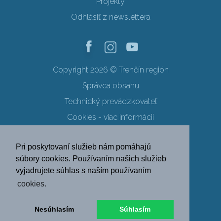
Projekty
Odhlásiť z newslettera
Copyright 2026 © Trenčín región
Správca obsahu
Technický prevádzkovateľ
Cookies - viac informácií
Obchodné podmienky
Pri poskytovaní služieb nám pomáhajú
Ochrana osobných údajov
súbory cookies. Používaním našich služieb
vyjadrujete súhlas s naším používaním
SK
EN
DE
PL
cookies.
FR
RU
HU
UK
Nesúhlasím
Súhlasím