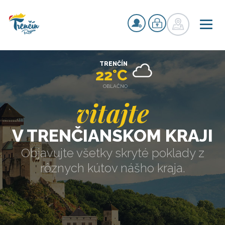
TRENČÍN
22°C
OBLAČNO
vitajte
V TRENČIANSKOM KRAJI
Objavujte všetky skryté poklady z
rôznych kútov nášho kraja.