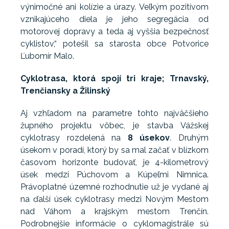
výnimočné ani kolízie a úrazy. Veľkým pozitívom
vznikajúceho diela je jeho segregácia od
motorovej dopravy a teda aj vyššia bezpečnosť
cyklistov,“ potešil sa starosta obce Potvorice
Ľubomír Malo.
Cyklotrasa, ktorá spojí tri kraje; Trnavský,
Trenčiansky a Žilinský
Aj vzhľadom na parametre tohto najväčšieho
župného projektu vôbec, je stavba Vážskej
cyklotrasy rozdelená na
8 úsekov
. Druhým
úsekom v poradí, ktorý by sa mal začať v blízkom
časovom horizonte budovať, je 4-kilometrový
úsek medzi Púchovom a Kúpeľmi Nimnica.
Právoplatné územné rozhodnutie už je vydané aj
na ďalší úsek cyklotrasy medzi Novým Mestom
nad Váhom a krajským mestom Trenčín.
Podrobnejšie informácie o cyklomagistrále sú