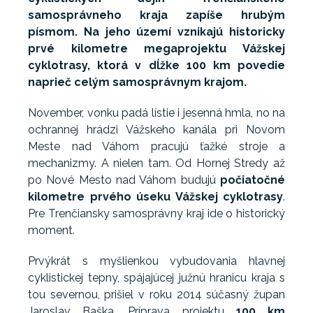
samosprávneho kraja zapíše hrubým
písmom. Na jeho území vznikajú historicky
prvé kilometre megaprojektu Vážskej
cyklotrasy, ktorá v dĺžke 100 km povedie
naprieč celým samosprávnym krajom.
November, vonku padá lístie i jesenná hmla, no na
ochrannej hrádzi Vážskeho kanála pri Novom
Meste nad Váhom pracujú ťažké stroje a
mechanizmy. A nielen tam. Od Hornej Stredy až
po Nové Mesto nad Váhom budujú
počiatočné
kilometre prvého úseku Vážskej cyklotrasy
.
Pre Trenčiansky samosprávny kraj ide o historický
moment.
Prvýkrát s myšlienkou vybudovania hlavnej
cyklistickej tepny, spájajúcej južnú hranicu kraja s
tou severnou, prišiel v roku 2014 súčasný župan
Jaroslav Baška. Príprava projektu
100 km