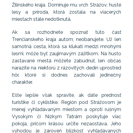
Žilinského kraja. Dominuje mu vrch Strážov, husté
lesy a príroda, ktorá zostala na viacerých
miestach stále nedotknutá.
Ak sa rozhodnete spoznať túto časť
Trenčianskeho kraja autom, neobanujete. Už len
samotná cesta, ktorá sa kľukatí medzi mnohými
lesmi, môže byť zaujímavým zážitkom. Na husto
zastavané mestá môžete zabudnúť, len občas
narazíte na niektorú z rázovitých dedín uprostred
hôr, ktoré si dodnes zachovali jedinečný
charakter.
Ešte lepšie však spravíte, ak dáte prednosť
turistike či cyklistike. Región pod Strážovom je
menej vyhľadávaným miestom a oproti rušným
Vysokým či Nízkym Tatrám poskytuje viac
pokoja, pričom krásou určite nezaostáva. Jeho
výhodou je zároveň blízkosť vyhľadávaných