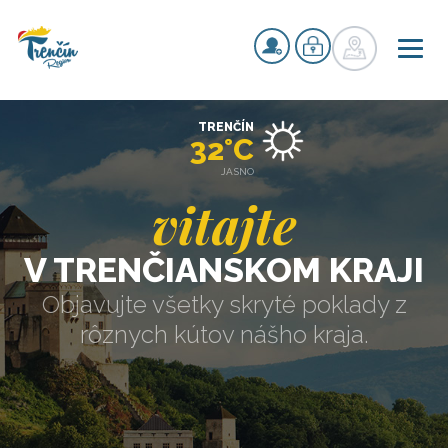
TRENČÍN
32°C
JASNO
vitajte
V TRENČIANSKOM KRAJI
Objavujte všetky skryté poklady z
rôznych kútov nášho kraja.