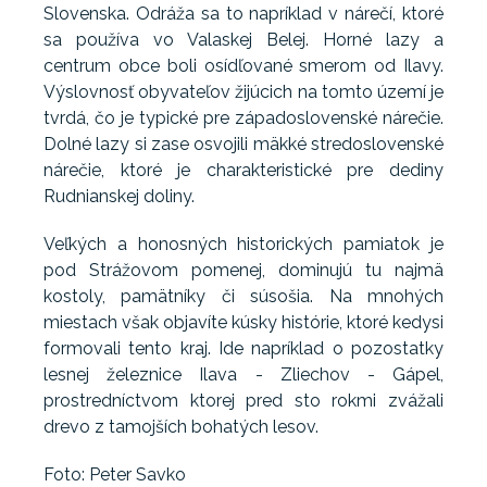
Slovenska. Odráža sa to napríklad v nárečí, ktoré
sa používa vo Valaskej Belej. Horné lazy a
centrum obce boli osídľované smerom od Ilavy.
Výslovnosť obyvateľov žijúcich na tomto území je
tvrdá, čo je typické pre západoslovenské nárečie.
Dolné lazy si zase osvojili mäkké stredoslovenské
nárečie, ktoré je charakteristické pre dediny
Rudnianskej doliny.
Veľkých a honosných historických pamiatok je
pod Strážovom pomenej, dominujú tu najmä
kostoly, pamätníky či súsošia. Na mnohých
miestach však objavíte kúsky histórie, ktoré kedysi
formovali tento kraj. Ide napríklad o pozostatky
lesnej železnice Ilava - Zliechov - Gápel,
prostredníctvom ktorej pred sto rokmi zvážali
drevo z tamojších bohatých lesov.
Foto: Peter Savko