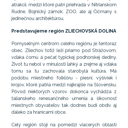
atrakcií, medzi ktoré patrí priehrada v Nitrianskom
Rudne, Bojnický zámok, ZOO, ale aj Čičmany s
jedinečnou architektúrou.
Predstavujeme región ZLIECHOVSKÁ DOLINA
Pomyselným centrom celého regiónu je tentoraz
obec. Zliechov totiž leží priamo pod Strážovom,
vďaka čomu á pečať typickej podhorskej dediny.
Život tu nebol v minulosti ľahký a zrejme aj vďaka
tomu sa tu zachovala starobylá kultúra. Má
podobu miestneho folklóru - piesní, výšiviek i
krojov, ktoré patria medzi najkrajšie na Slovensku.
Pôvod niektorých vzorov dokonca vychádza z
talianskeho renesančného umenia a šikovnosť
miestnych obyvateľov tak dodnes budí obdiv aj
ďaleko za hranicami obce.
Celý región stojí na pomedzí viacerých oblastí