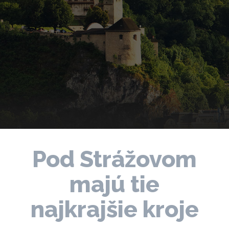
Pod Strážovom
majú tie
najkrajšie kroje