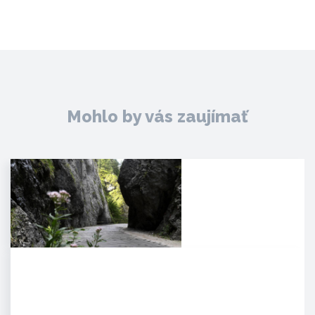
Mohlo by vás zaujímať
Manínska tiesňava
Iba najcitlivejšie uši poetických
duší tulákov dokážu zachytiť
clivú melódiu vzácnej…