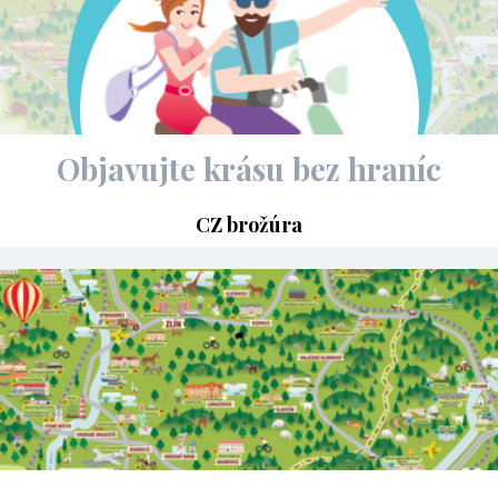
Objavujte krásu bez hraníc
CZ brožúra