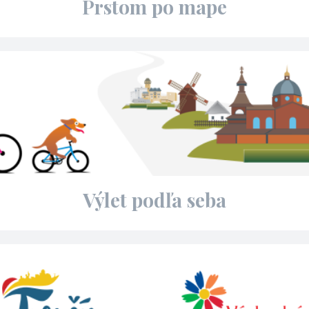
Prstom po mape
Výlet podľa seba