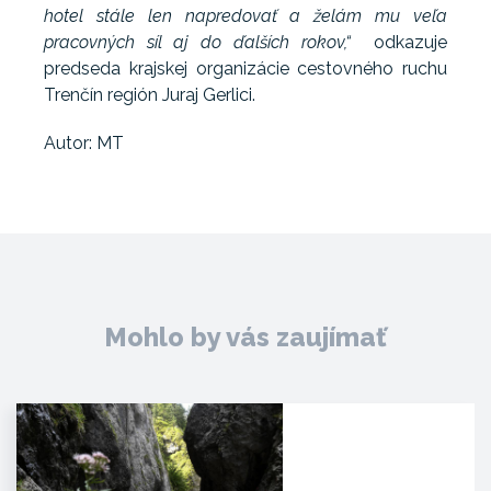
hotel stále len napredovať a želám mu veľa
pracovných síl aj do ďalších rokov,“
odkazuje
predseda krajskej organizácie cestovného ruchu
Trenčín región Juraj Gerlici.
Autor: MT
Mohlo by vás zaujímať