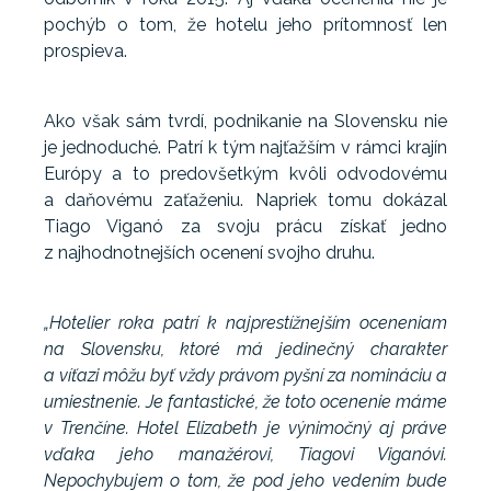
pochýb o tom, že hotelu jeho prítomnosť len
prospieva.
Ako však sám tvrdí, podnikanie na Slovensku nie
je jednoduché. Patrí k tým najťažším v rámci krajín
Európy a to predovšetkým kvôli odvodovému
a daňovému zaťaženiu. Napriek tomu dokázal
Tiago Viganó za svoju prácu získať jedno
z najhodnotnejších ocenení svojho druhu.
„Hotelier roka patrí k najprestížnejším oceneniam
na Slovensku, ktoré má jedinečný charakter
a víťazi môžu byť vždy právom pyšní za nomináciu a
umiestnenie. Je fantastické, že toto ocenenie máme
v Trenčíne. Hotel Elizabeth je výnimočný aj práve
vďaka jeho manažérovi, Tiagovi Viganóvi.
Nepochybujem o tom, že pod jeho vedením bude