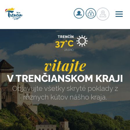
TRENČÍN
37°C
JASNO
vitajte
V TRENČIANSKOM KRAJI
Objavujte všetky skryté poklady z
rôznych kútov nášho kraja.