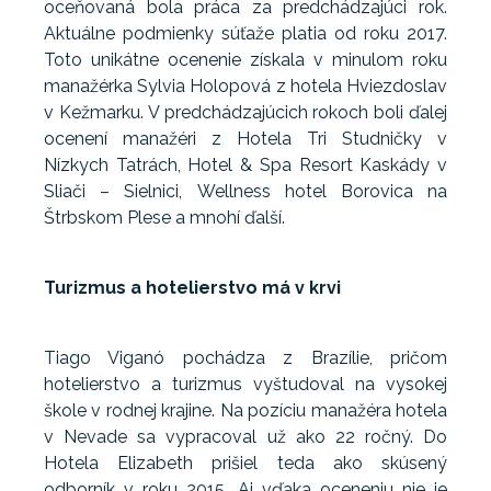
oceňovaná bola práca za predchádzajúci rok.
Aktuálne podmienky súťaže platia od roku 2017.
Toto unikátne ocenenie získala v minulom roku
manažérka Sylvia Holopová z hotela Hviezdoslav
v Kežmarku. V predchádzajúcich rokoch boli ďalej
ocenení manažéri z Hotela Tri Studničky v
Nízkych Tatrách, Hotel & Spa Resort Kaskády v
Sliači – Sielnici, Wellness hotel Borovica na
Štrbskom Plese a mnohí ďalší.
Turizmus a hotelierstvo má v krvi
Tiago Viganó pochádza z Brazílie, pričom
hotelierstvo a turizmus vyštudoval na vysokej
škole v rodnej krajine. Na pozíciu manažéra hotela
v Nevade sa vypracoval už ako 22 ročný. Do
Hotela Elizabeth prišiel teda ako skúsený
odborník v roku 2015. Aj vďaka oceneniu nie je