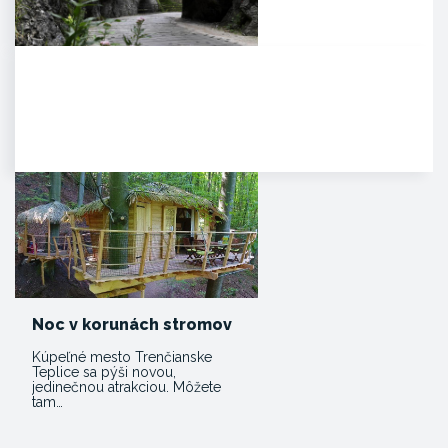
Manínska tiesňava
Iba najcitlivejšie uši poetických
duší tulákov dokážu zachytiť
clivú melódiu vzácnej…
Noc v korunách stromov
Kúpeľné mesto Trenčianske
Teplice sa pýši novou,
jedinečnou atrakciou. Môžete
tam…