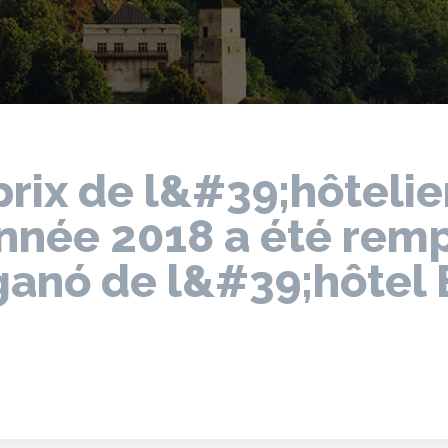
prix de l&#39;hôtelie
nnée 2018 a été remp
ganó de l&#39;hôtel 