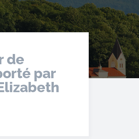
r de
orté par
Elizabeth