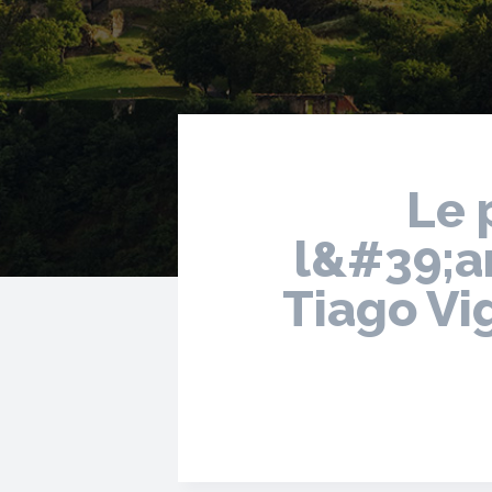
Le 
l&#39;a
Tiago Vi