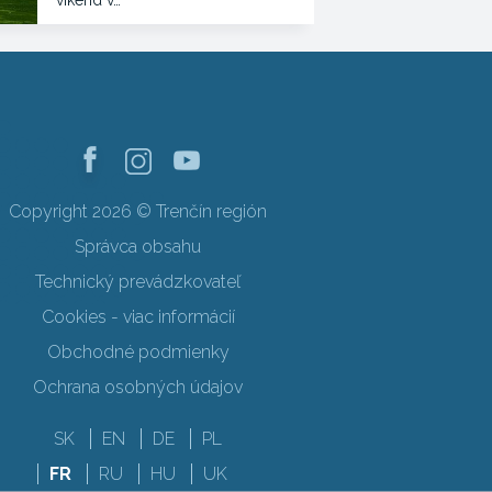
víkend v…
Copyright 2026 © Trenčín región
Správca obsahu
Technický prevádzkovateľ
Cookies - viac informácií
Obchodné podmienky
Ochrana osobných údajov
SK
EN
DE
PL
FR
RU
HU
UK