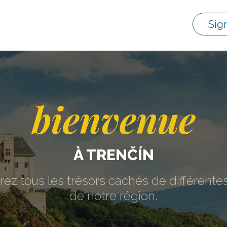
Sig
bienvenue
À TRENČÍN
ez tous les trésors cachés de différentes
de notre région.