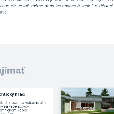
aucoup de travail, même dans les années à venir ", a déclaré
lici.
ujímať
chtický hrad
ebná zrúcanina viditeľná už z
ľky na vápencovo-
omitickom kopci