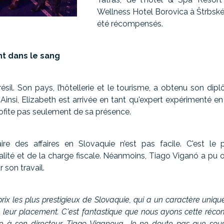
Wellness Hotel Borovica à Štrbské
été récompensés.
nt dans le sang
sil. Son pays, l’hôtellerie et le tourisme, a obtenu son dipl
Ainsi, Elizabeth est arrivée en tant qu'expert expérimenté en
rofite pas seulement de sa présence.
re des affaires en Slovaquie n’est pas facile. C'est le p
calité et de la charge fiscale. Néanmoins, Tiago Viganó a pu 
 son travail.
 prix les plus prestigieux de Slovaquie, qui a un caractère uni
e leur placement. C'est fantastique que nous ayons cette réco
à son directeur, Tiago Viganova. Je ne doute pas que sous s