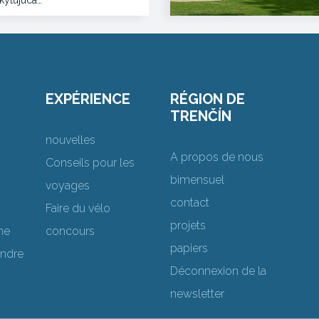
kytujúca…
EXPÉRIENCE
RÉGION DE
TRENČÍN
nouvelles
A propos de nous
Conseils pour les
bimensuel
voyages
contact
Faire du vélo
projets
me
concours
papiers
endre
Déconnexion de la
newsletter