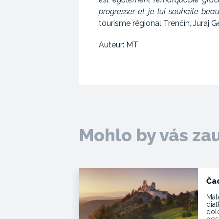
progresser et je lui souhaite be
tourisme régional Trenčín, Juraj Ger
Auteur: MT
Mohlo by vás za
Ča
Mal
dia
dol