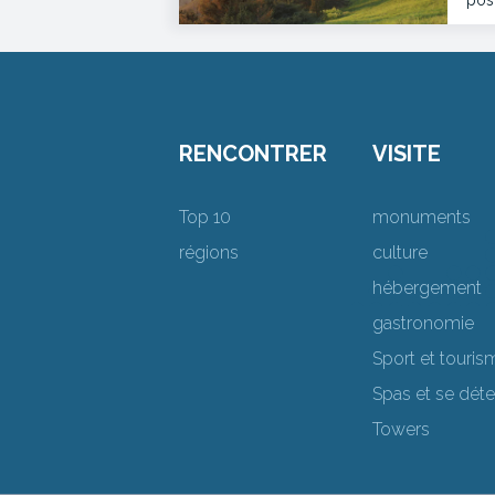
pos
RENCONTRER
VISITE
Top 10
monuments
régions
culture
hébergement
gastronomie
Sport et touris
Spas et se dét
Towers