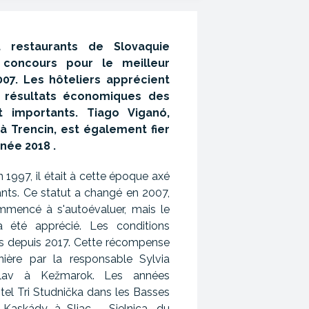
t restaurants de Slovaquie
concours pour le meilleur
007. Les hôteliers apprécient
es résultats économiques des
t importants.
Tiago Viganó,
 à Trencin,
est également fier
année 2018
.
 1997, il était à cette époque axé
rants. Ce statut a changé en 2007,
mmencé à s'autoévaluer, mais le
a été apprécié. Les conditions
es depuis 2017. Cette récompense
nière par la responsable Sylvia
slav à Kežmarok. Les années
ôtel Tri Studnička dans les Basses
 Kaskády à Sliac - Sielnica, du