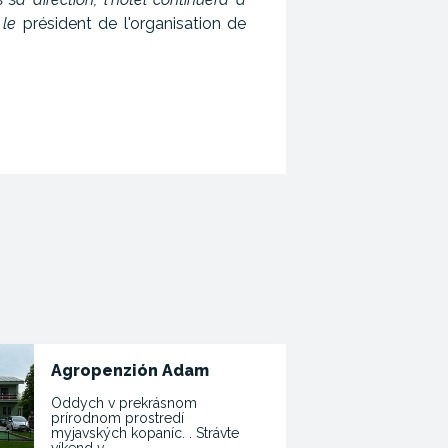
 le
président de l'organisation de
Agropenzión Adam
Oddych v prekrásnom
prírodnom prostredí
myjavských kopaníc. . Strávte