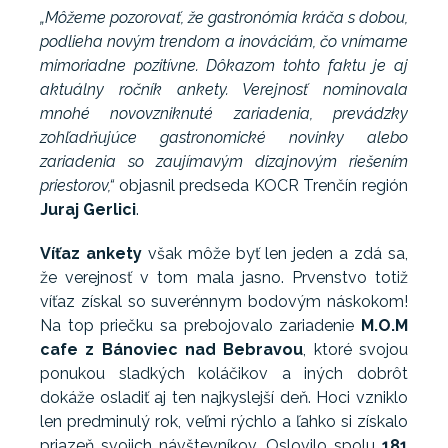
„Môžeme pozorovať, že gastronómia kráča s dobou,
podlieha novým trendom a inováciám, čo vnímame
mimoriadne pozitívne. Dôkazom tohto faktu je aj
aktuálny ročník ankety. Verejnosť nominovala
mnohé novovzniknuté zariadenia, prevádzky
zohľadňujúce gastronomické novinky alebo
zariadenia so zaujímavým dizajnovým riešením
priestorov,“
objasnil predseda KOCR Trenčín región
Juraj Gerlici
.
Víťaz ankety
však môže byť len jeden a zdá sa,
že verejnosť v tom mala jasno. Prvenstvo totiž
víťaz získal so suverénnym bodovým náskokom!
Na top priečku sa prebojovalo zariadenie
M.O.M
cafe z Bánoviec nad Bebravou
, ktoré svojou
ponukou sladkých koláčikov a iných dobrôt
dokáže osladiť aj ten najkyslejší deň. Hoci vzniklo
len predminulý rok, veľmi rýchlo a ľahko si získalo
priazeň svojich návštevníkov. Oslovilo spolu
181