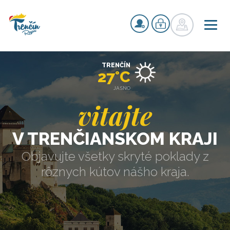
TRENČÍN
27°C
JASNO
vitajte
V TRENČIANSKOM KRAJI
Objavujte všetky skryté poklady z
rôznych kútov nášho kraja.