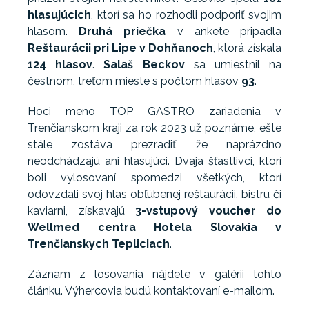
hlasujúcich
, ktorí sa ho rozhodli podporiť svojim
hlasom.
Druhá priečka
v ankete pripadla
Reštaurácii pri Lipe v Dohňanoch
, ktorá získala
124 hlasov
.
Salaš Beckov
sa umiestnil na
čestnom, treťom mieste s počtom hlasov
93
.
Hoci meno TOP GASTRO zariadenia v
Trenčianskom kraji za rok 2023 už poznáme, ešte
stále zostáva prezradiť, že naprázdno
neodchádzajú ani hlasujúci. Dvaja šťastlivci, ktorí
boli vylosovaní spomedzi všetkých, ktorí
odovzdali svoj hlas obľúbenej reštaurácii, bistru či
kaviarni, získavajú
3-vstupový voucher do
Wellmed centra Hotela Slovakia v
Trenčianskych Tepliciach
.
Záznam z losovania nájdete v galérii tohto
článku. Výhercovia budú kontaktovaní e-mailom.