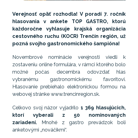
Verejnosť opäť rozhodla! V poradí 7. ročník
hlasovania v ankete TOP GASTRO, ktorú
každoročne vyhlasuje krajská organizácia
cestovného ruchu (KOCR) Trenčín región, už
pozná svojho gastronomického šampióna!
Novembrové nominácie verejnosti viedli k
zostaveniu online formulára, v rámci ktorého bolo
možné počas decembra odovzdať hlas
vybranému gastronomickému favoritovi.
Hlasovanie prebiehalo elektronickou formou na
webovej stránke www.trencinregion.sk.
Celkovo svoj názor vyjadrilo
1 369 hlasujúcich,
ktorí vyberali z 50 nominovaných
zariadení.
Mnohé z gastro prevádzok boli
anketovými „nováčikmi“.