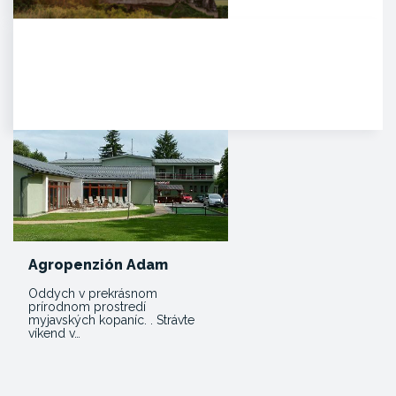
Hrad Beckov
Dominantný a majestátny. Taký
je hrad Beckov. Vyrastá zo
skaly, je s ňou spätý ako sú s…
Agropenzión Adam
Oddych v prekrásnom
prírodnom prostredí
myjavských kopaníc. . Strávte
víkend v…