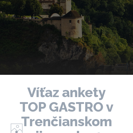
Víťaz ankety
TOP GASTRO v
Trenčianskom