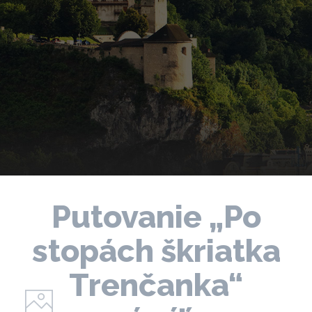
Putovanie „Po
stopách škriatka
Trenčanka“