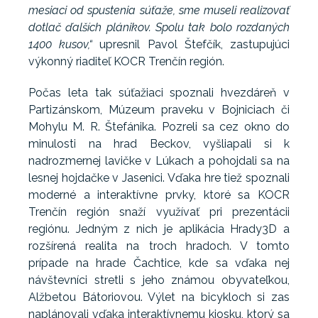
mesiaci od spustenia súťaže, sme museli realizovať
dotlač ďalších plánikov. Spolu tak bolo rozdaných
1400 kusov,“
upresnil Pavol Štefčík, zastupujúci
výkonný riaditeľ KOCR Trenčín región.
Počas leta tak súťažiaci spoznali hvezdáreň v
Partizánskom, Múzeum praveku v Bojniciach či
Mohylu M. R. Štefánika. Pozreli sa cez okno do
minulosti na hrad Beckov, vyšliapali si k
nadrozmernej lavičke v Lúkach a pohojdali sa na
lesnej hojdačke v Jasenici. Vďaka hre tiež spoznali
moderné a interaktívne prvky, ktoré sa KOCR
Trenčín región snaží využívať pri prezentácii
regiónu. Jedným z nich je aplikácia Hrady3D a
rozšírená realita na troch hradoch. V tomto
prípade na hrade Čachtice, kde sa vďaka nej
návštevníci stretli s jeho známou obyvateľkou,
Alžbetou Bátoriovou. Výlet na bicykloch si zas
naplánovali vďaka interaktívnemu kiosku, ktorý sa