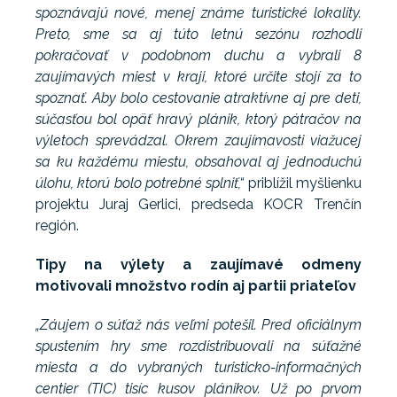
spoznávajú nové, menej známe turistické lokality.
Preto, sme sa aj túto letnú sezónu rozhodli
pokračovať v podobnom duchu a vybrali 8
zaujímavých miest v kraji, ktoré určite stojí za to
spoznať. Aby bolo cestovanie atraktívne aj pre deti,
súčasťou bol opäť hravý plánik, ktorý pátračov na
výletoch sprevádzal. Okrem zaujímavosti viažucej
sa ku každému miestu, obsahoval aj jednoduchú
úlohu, ktorú bolo potrebné splniť,“
priblížil myšlienku
projektu Juraj Gerlici, predseda KOCR Trenčín
región.
Tipy na výlety a zaujímavé odmeny
motivovali množstvo rodín aj partii priateľov
„Záujem o súťaž nás veľmi potešil. Pred oficiálnym
spustením hry sme rozdistribuovali na súťažné
miesta a do vybraných turisticko-informačných
centier (TIC) tisíc kusov plánikov. Už po prvom