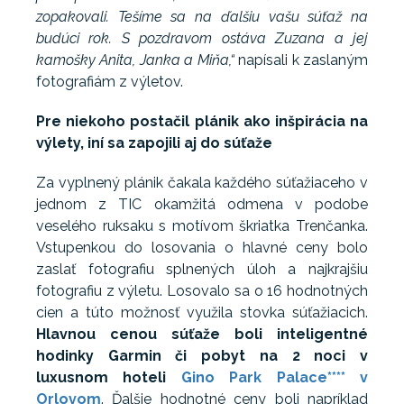
zopakovali. Tešíme sa na ďalšiu vašu súťaž na
budúci rok. S pozdravom ostáva Zuzana a jej
kamošky Anita, Janka a Miňa,“
napísali k zaslaným
fotografiám z výletov.
Pre niekoho postačil plánik ako inšpirácia na
výlety, iní sa zapojili aj do súťaže
Za vyplnený plánik čakala každého súťažiaceho v
jednom z TIC okamžitá odmena v podobe
veselého ruksaku s motívom škriatka Trenčanka.
Vstupenkou do losovania o hlavné ceny bolo
zaslať fotografiu splnených úloh a najkrajšiu
fotografiu z výletu. Losovalo sa o 16 hodnotných
cien a túto možnosť využila stovka súťažiacich.
Hlavnou cenou súťaže boli inteligentné
hodinky Garmin či pobyt na 2 noci v
luxusnom hoteli
Gino Park Palace**** v
Orlovom
. Ďalšie hodnotné ceny boli napríklad