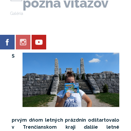
pozná víťazov
Galéria
S
prvým dňom letných prázdnin odštartovalo
v Trenčianskom kraji ďalšie letné