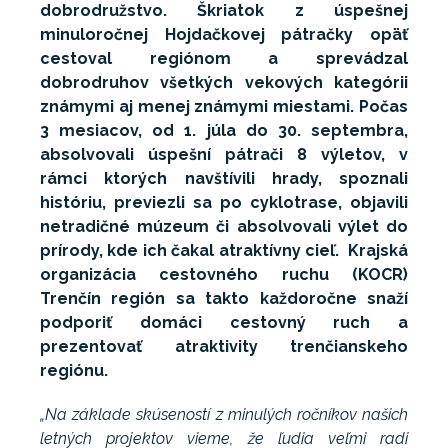
dobrodružstvo. Škriatok z úspešnej
minuloročnej Hojdačkovej pátračky opäť
cestoval regiónom a sprevádzal
dobrodruhov všetkých vekových kategórii
známymi aj menej známymi miestami. Počas
3 mesiacov, od 1. júla do 30. septembra,
absolvovali úspešní pátrači 8 výletov, v
rámci ktorých navštívili hrady, spoznali
históriu, previezli sa po cyklotrase, objavili
netradičné múzeum či absolvovali výlet do
prírody, kde ich čakal atraktívny cieľ. Krajská
organizácia cestovného ruchu (KOCR)
Trenčín región sa takto každoročne snaží
podporiť domáci cestovný ruch a
prezentovať atraktivity trenčianskeho
regiónu.
„Na základe skúseností z minulých ročníkov našich
letných projektov vieme, že ľudia veľmi radi