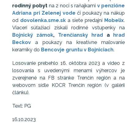
rodinný pobyt
na 2 noci s raňajkami
v penzióne
Adriana pri Zelenej vode
či poukazy na nákup
od
dovolenka.sme.sk
a siete predajní
Mobelix
.
Viacerí súťažiaci získali rodinné vstupenky na
Bojnický zámok
,
Trenčiansky hrad
a
hrad
Beckov
a poukazy na kreatívne maľovanie
keramiky do
Bencovje gruntu v Bojniciach
.
Losovanie prebehlo 16. októbra 2023 a video z
losovania s uvedenými menami výhercov je
zverejnené na FB stránke Trenčín región a na
webovom sídle KOCR Trenčín región (v galérii
článku).
Text: PG
16.10.2023