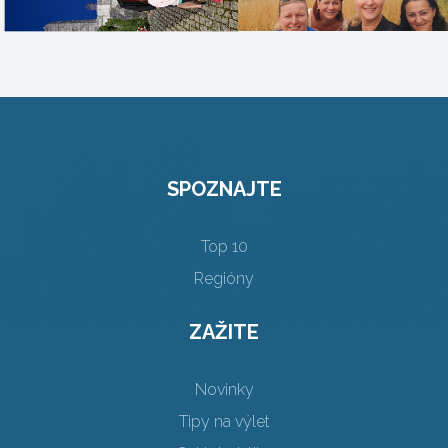
SPOZNAJTE
Top 10
Regióny
ZAŽITE
Novinky
Tipy na výlet