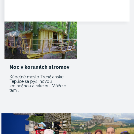
HISTÓRIA. Prvá písomná
zmienka o existencii hradu je z
roku 1113 v listine zoborského…
Noc v korunách stromov
Kúpeľné mesto Trenčianske
Teplice sa pýši novou,
jedinečnou atrakciou. Môžete
tam…