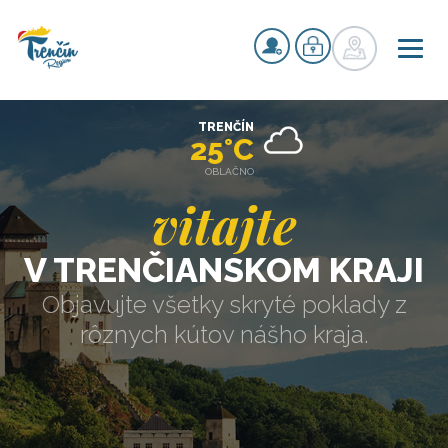
TRENČÍN
25°C
OBLAČNO
vitajte
V TRENČIANSKOM KRAJI
Objavujte všetky skryté poklady z
rôznych kútov nášho kraja.