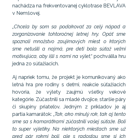
nachádza na frekventovanej cyklotrase BEVLAVA
v Nemšovej.
„Chcela by som sa poďakovať za celý nápad a
zorganizovanie tohtoročnej letnej hry. Opäť sme
spoznali množstvo zaujímavých miest o ktorých
sme netušili a najmä, pre deti bola súťaž veľmi
motivujúca, aby išli s nami na výlet,“
pochválila hru
jedna zo súťažiacich.
Aj napriek tomu, že projekt je komunikovaný ako
letná hra pre rodiny s deťmi, reakcie súťažiacich
hovoria, že výlety zaujmú všetky vekové
kategórie. Zúčastnili sa mladé dvojice, staršie páry
či skupiny priateľov. Jedným z príkladov je aj
partia kamarátok:
„Tak, ako minulý rok, tak aj tento
sme sa s kamarátkami zúčastnili vašej súťaže. Boli
to super výletíky. Na niektorých miestach sme už
pred pár rokmi boli, ale s radosťou sme si ich