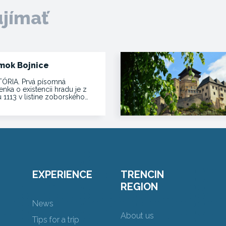
ujímať
mok Bojnice
TÓRIA. Prvá písomná
nka o existencii hradu je z
 1113 v listine zoborského…
EXPERIENCE
TRENCIN
REGION
News
About us
Tips for a trip