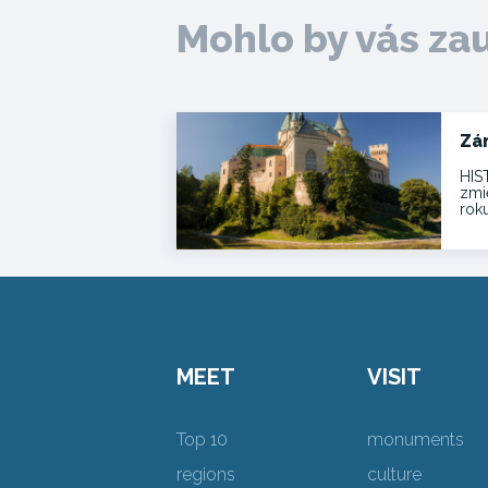
Mohlo by vás za
Zá
HIS
zmie
roku
MEET
VISIT
Top 10
monuments
regions
culture