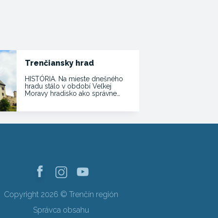
Trenčiansky hrad
HISTÓRIA. Na mieste dnešného
hradu stálo v období Veľkej
Moravy hradisko ako správne…
Copyright 2026 © Trenčín región
Správca obsahu