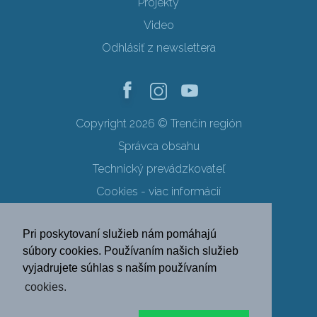
Projekty
Video
Odhlásiť z newslettera
Copyright 2026 © Trenčín región
Správca obsahu
Technický prevádzkovateľ
Cookies - viac informácií
Obchodné podmienky
Pri poskytovaní služieb nám pomáhajú
Ochrana osobných údajov
súbory cookies. Používaním našich služieb
vyjadrujete súhlas s naším používaním
SK
EN
DE
PL
cookies.
FR
RU
HU
UK