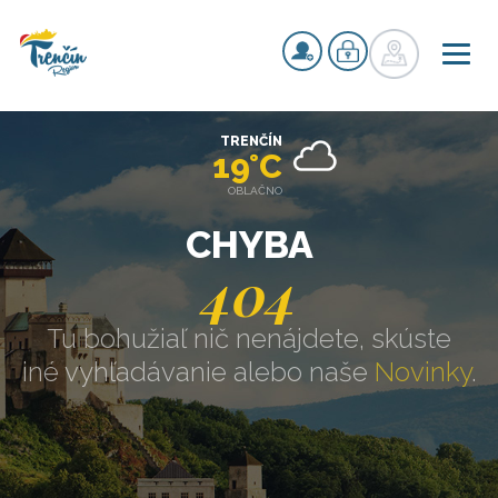
TRENČÍN
19°C
OBLAČNO
CHYBA
404
Tu bohužiaľ nič nenájdete, skúste
iné vyhľadávanie alebo naše
Novinky
.