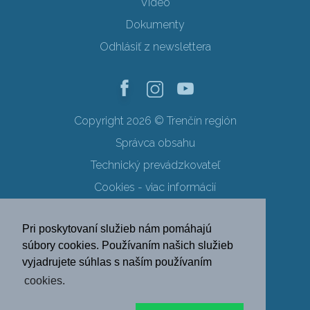
Video
Dokumenty
Odhlásiť z newslettera
Copyright 2026 © Trenčín región
Správca obsahu
Technický prevádzkovateľ
Cookies - viac informácií
Obchodné podmienky
Pri poskytovaní služieb nám pomáhajú
Ochrana osobných údajov
súbory cookies. Používaním našich služieb
vyjadrujete súhlas s naším používaním
SK
EN
DE
PL
cookies.
FR
RU
HU
UK