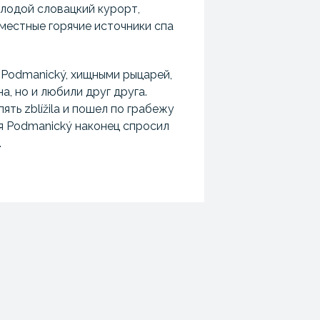
олодой словацкий курорт,
местные горячие источники спа
 Podmanický, хищными рыцарей,
а, но и любили друг друга.
ять zblížila и пошел по грабежу
ья Podmanický наконец спросил
.