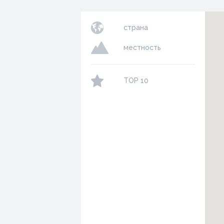
страна
местность
TOP 10