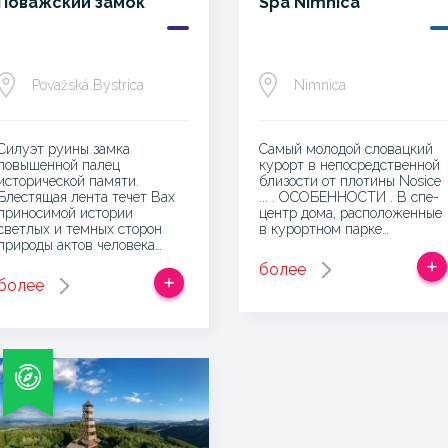
Поважский замок
Spa Nimnica
Považská Bystrica
Nimnica
Силуэт руины замка
Самый молодой словацкий
повышенной палец
курорт в непосредственной
исторической памяти.
близости от плотины Nosice
Блестящая лента течет Вах
... . ОСОБЕННОСТИ . В спе-
приносимой истории
центр дома, расположенные
светлых и темных сторон
в курортном парке…
природы актов человека…
более
более