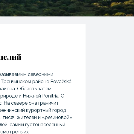
щелий
е называемым северными
 Тренчинском районе Považská
района. Область затем
рироде и Нижней Ponitria. С
c. На севере она граничит
Тренчинский курортный город
1 тысяч жителей и «резиновой»
лей, самый густонаселенный
смотреть их.