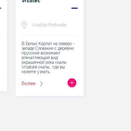
Vrsatec
Vršatské Podhradie
В Белых Карпат на северо -
западе Словакии с деревни
прусский возникают
впечатляющий вид
окрашенной рока скалы
Vršatské скалы , где вы
можете узнать…
более