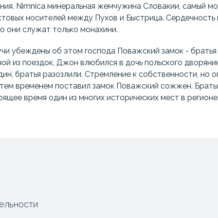
ения. Nimnica минеральная жемчужина Словакии, самый м
товых носителей между Пухов и Быстрица. Сердечность 
но они служат только монахини.
чи убеждены об этом господа Поважский замок - братья
ной из поездок, Джон влюбился в дочь польского дворянин
ин, братья разозлили. Стремление к собственности, но оп
о тем временем поставил замок Поважский сожжен. Брат
оящее время один из многих исторических мест в регионе
ельности