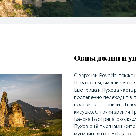
Овцы долин и у
С верхней Považia, такж
Поважским, вмешиваясь в
Быстрица и Пухова часть 
постепенно переходит в п
востока он граничит Turie
кисуцко. С точки зрения 
Банска Быстрица, около 4
Пухов с 18 тысячами жите
муниципалитет Beluša рас