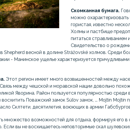
Скомканная бумага.
Гово
можно охарактеризовать 
гористая, известно нескол
Холмы и пастбище предоп
питаться стравливанием и
Свидетельство о рождени
я в Shepherd весной в долине Strážovské холмов. Среди б
вакии - Манинское ущелье характеризуется причудливыми
а.
Этот регион имеет много возвышенностей между насе
 Связь между чешской и моравской нации довольно похож
еликой Яворина. Район пользуется популярностью среди 
восхитить Поважский замок Súľov замок, ... Mojtín Mojtín
асло Склтети, десятилетия, воюющих в армии Габсбургов
ть множество возможностей для отдыха, формируя его в
. Если вы не восхищаетесь неповторимые скал шулевских,