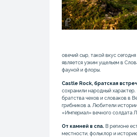
овечий сыр, такой вкус сегодн
является узким ущельем в Сло
фауной и флоры.
Castle Rock, братская встреч
сохранили народный характер.
братства чехов и словаков в В
грибников а. Любители истории 
«Империал» вечного солдата Л
От камней в спа.
В регионе ес
местности, фольклор и историю