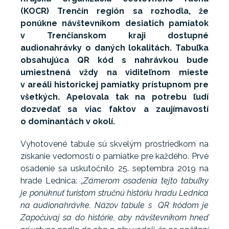
(KOCR) Trenčín región sa rozhodla, že
ponúkne návštevníkom desiatich pamiatok
v Trenčianskom kraji dostupné
audionahrávky o daných lokalitách. Tabuľka
obsahujúca QR kód s nahrávkou bude
umiestnená vždy na viditeľnom mieste
v areáli historickej pamiatky prístupnom pre
všetkých. Apelovala tak na potrebu ľudí
dozvedať sa viac faktov a zaujímavostí
o dominantách v okolí.
Vyhotovené tabule sú skvelým prostriedkom na
získanie vedomostí o pamiatke pre každého. Prvé
osadenie sa uskutočnilo 25. septembra 2019 na
hrade Lednica:
„Zámerom osadenia tejto tabuľky
je ponúknuť turistom stručnú históriu hradu Lednica
na audionahrávke. Názov tabule s QR kódom je
Započúvaj sa do histórie, aby návštevníkom hneď