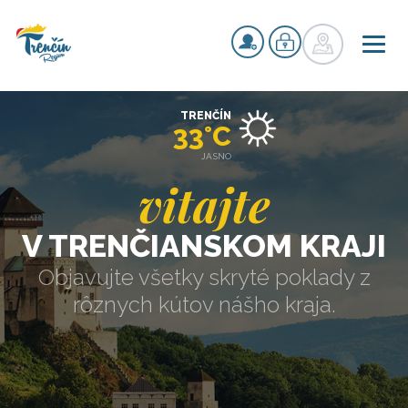
TRENČÍN
33°C
JASNO
vitajte
V TRENČIANSKOM KRAJI
Objavujte všetky skryté poklady z
rôznych kútov nášho kraja.