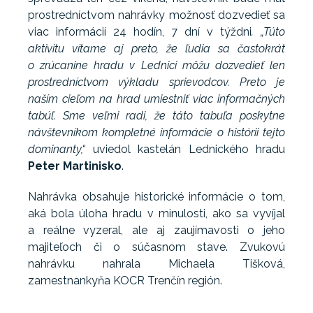
prostredníctvom nahrávky možnosť dozvedieť sa
viac informácií 24 hodín, 7 dní v týždni
. „Túto
aktivitu vítame aj preto, že ľudia sa častokrát
o zrúcanine hradu v Lednici môžu dozvedieť len
prostredníctvom výkladu sprievodcov. Preto je
naším cieľom na hrad umiestniť viac informačných
tabúľ. Sme veľmi radi, že táto tabuľa poskytne
návštevníkom kompletné informácie o histórii tejto
dominanty,“
uviedol kastelán Lednického hradu
Peter Martinisko
.
Nahrávka obsahuje historické informácie o tom,
aká bola úloha hradu v minulosti, ako sa vyvíjal
a reálne vyzeral, ale aj zaujímavosti o jeho
majiteľoch či o súčasnom stave. Zvukovú
nahrávku nahrala Michaela Tišková,
zamestnankyňa KOCR Trenčín región.