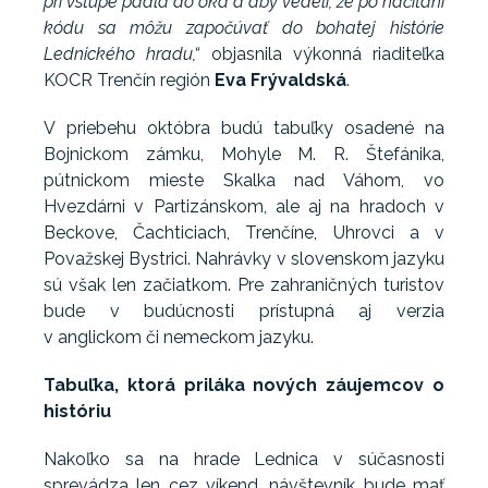
pri vstupe padla do oka a aby vedeli, že po načítaní
kódu sa môžu započúvať do bohatej histórie
Lednického hradu,“
objasnila výkonná riaditeľka
KOCR Trenčín región
Eva Frývaldská
.
V priebehu októbra budú tabuľky osadené na
Bojnickom zámku, Mohyle M. R. Štefánika,
pútnickom mieste Skalka nad Váhom, vo
Hvezdárni v Partizánskom, ale aj na hradoch v
Beckove, Čachticiach, Trenčíne, Uhrovci a v
Považskej Bystrici. Nahrávky v slovenskom jazyku
sú však len začiatkom. Pre zahraničných turistov
bude v budúcnosti prístupná aj verzia
v anglickom či nemeckom jazyku.
Tabuľka, ktorá priláka nových záujemcov o
históriu
Nakoľko sa na hrade Lednica v súčasnosti
sprevádza len cez víkend, návštevník bude mať