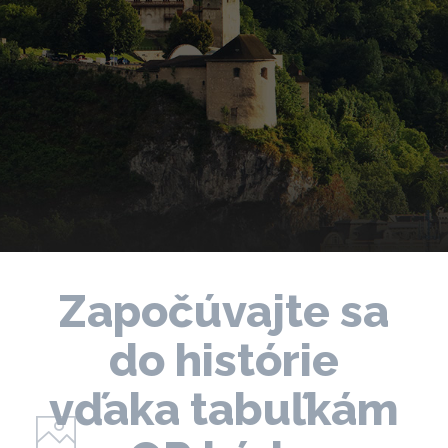
Započúvajte sa
do histórie
vďaka tabuľkám