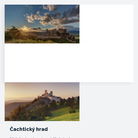
Hrad Beckov
Dominantný a majestátny. Taký
je hrad Beckov. Vyrastá zo
skaly, je s ňou spätý ako sú s…
Čachtický hrad