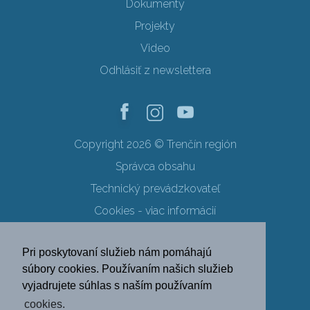
Dokumenty
Projekty
Video
Odhlásiť z newslettera
Copyright 2026 © Trenčín región
Správca obsahu
Technický prevádzkovateľ
Cookies - viac informácií
Obchodné podmienky
Pri poskytovaní služieb nám pomáhajú
Ochrana osobných údajov
súbory cookies. Používaním našich služieb
vyjadrujete súhlas s naším používaním
SK
EN
DE
PL
cookies.
FR
RU
HU
UK