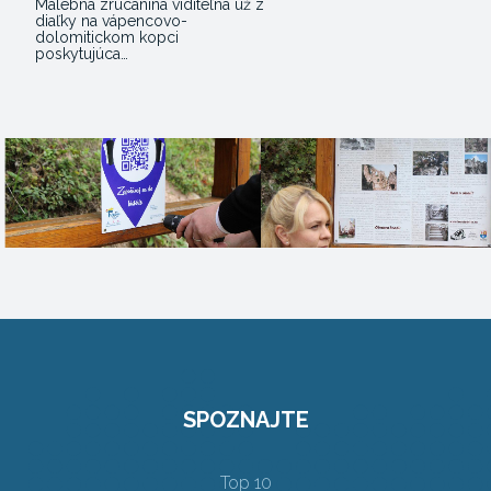
Malebná zrúcanina viditeľná už z
diaľky na vápencovo-
dolomitickom kopci
poskytujúca…
SPOZNAJTE
Top 10