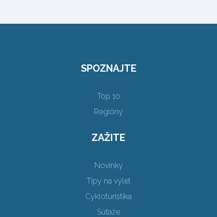
SPOZNAJTE
Top 10
Regióny
ZAŽITE
Novinky
Tipy na výlet
Cykloturistika
Súťaže