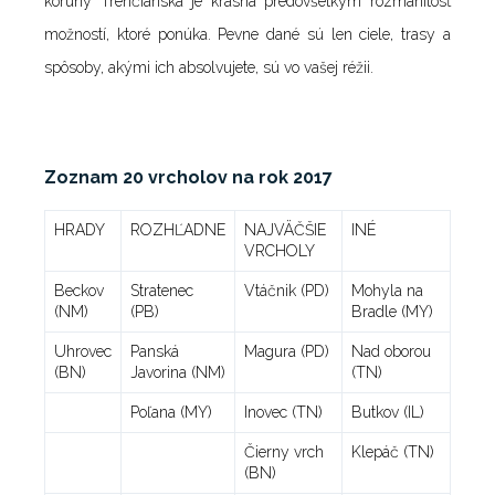
koruny Trenčianska je krásna predovšetkým rozmanitosť
možností, ktoré ponúka. Pevne dané sú len ciele, trasy a
spôsoby, akými ich absolvujete, sú vo vašej réžii.
Zoznam 20 vrcholov na rok 2017
HRADY
ROZHĽADNE
NAJVÄČŠIE
INÉ
VRCHOLY
Beckov
Stratenec
Vtáčnik (PD)
Mohyla na
(NM)
(PB)
Bradle (MY)
Uhrovec
Panská
Magura (PD)
Nad oborou
(BN)
Javorina (NM)
(TN)
Poľana (MY)
Inovec (TN)
Butkov (IL)
Čierny vrch
Klepáč (TN)
(BN)