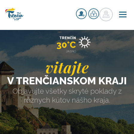
TRENČÍN
30°C
JASNO
vitajte
V TRENČIANSKOM KRAJI
Objavujte všetky skryté poklady z
rôznych kútov nášho kraja.