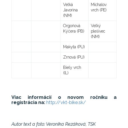
Veľká
Michalov
Javorina
vrch (PE)
(NM)
Orgoňová
Veľký
Kýčera (PB)
plešivec
(NM)
Makyta (PU)
Zrnová (PU)
Biely vrch
(IL)
Viac informácií o novom ročníku a
registrácia na:
http://vkt-bike.sk/
Autor text a foto: Veronika Rezáková, TSK