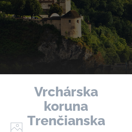
Vrchárska
koruna
Trenčianska