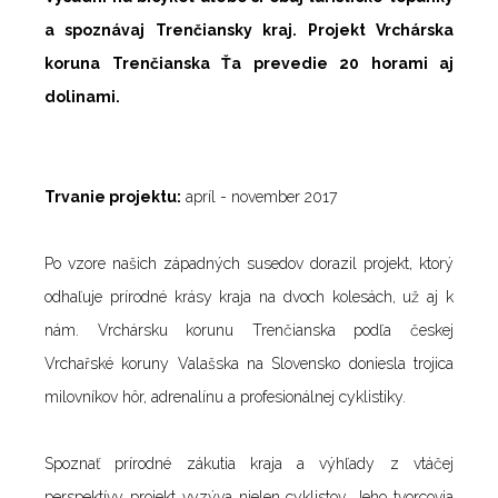
a spoznávaj Trenčiansky kraj. Projekt Vrchárska
koruna Trenčianska Ťa prevedie 20 horami aj
dolinami.
Trvanie projektu:
apríl - november 2017
Po vzore našich západných susedov dorazil projekt, ktorý
odhaľuje prírodné krásy kraja na dvoch kolesách, už aj k
nám. Vrchársku korunu Trenčianska podľa českej
Vrchařské koruny Valašska na Slovensko doniesla trojica
milovníkov hôr, adrenalínu a profesionálnej cyklistiky.
Spoznať prírodné zákutia kraja a výhľady z vtáčej
perspektívy projekt vyzýva nielen cyklistov. Jeho tvorcovia