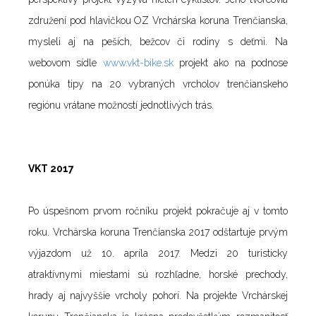
združení pod hlavičkou OZ Vrchárska koruna Trenčianska,
mysleli aj na peších, bežcov či rodiny s deťmi. Na
webovom sídle
www.vkt-bike.sk
projekt ako na podnose
ponúka tipy na 20 vybraných vrcholov trenčianskeho
regiónu vrátane možností jednotlivých trás.
VKT 2017
Po úspešnom prvom ročníku projekt pokračuje aj v tomto
roku. Vrchárska koruna Trenčianska 2017 odštartuje prvým
výjazdom už 10. apríla 2017. Medzi 20 turisticky
atraktívnymi miestami sú rozhľadne, horské prechody,
hrady aj najvyššie vrcholy pohorí. Na projekte Vrchárskej