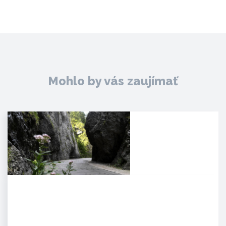
Mohlo by vás zaujímať
Manínska tiesňava
Iba najcitlivejšie uši poetických
duší tulákov dokážu zachytiť
clivú melódiu vzácnej…