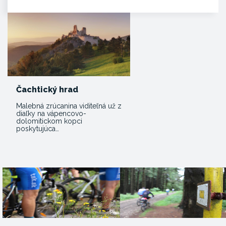
Čachtický hrad
Malebná zrúcanina viditeľná už z
diaľky na vápencovo-
dolomitickom kopci
poskytujúca…