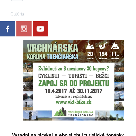
Galéria
Vysadni na bicykel alebo si obuj turistické topánky