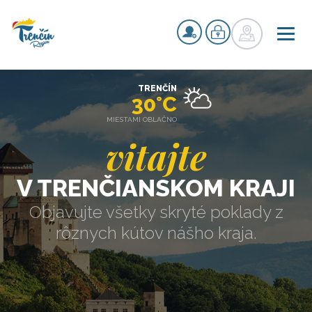
TRENČÍN
30°C
MIESTAMI OBLAČNO
vitajte
V TRENČIANSKOM KRAJI
Objavujte všetky skryté poklady z
rôznych kútov nášho kraja.