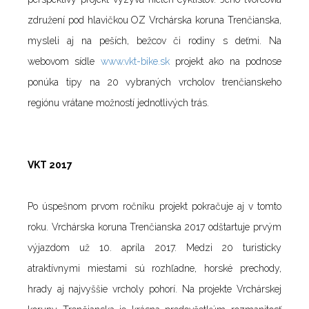
združení pod hlavičkou OZ Vrchárska koruna Trenčianska,
mysleli aj na peších, bežcov či rodiny s deťmi. Na
webovom sídle
www.vkt-bike.sk
projekt ako na podnose
ponúka tipy na 20 vybraných vrcholov trenčianskeho
regiónu vrátane možností jednotlivých trás.
VKT 2017
Po úspešnom prvom ročníku projekt pokračuje aj v tomto
roku. Vrchárska koruna Trenčianska 2017 odštartuje prvým
výjazdom už 10. apríla 2017. Medzi 20 turisticky
atraktívnymi miestami sú rozhľadne, horské prechody,
hrady aj najvyššie vrcholy pohorí. Na projekte Vrchárskej