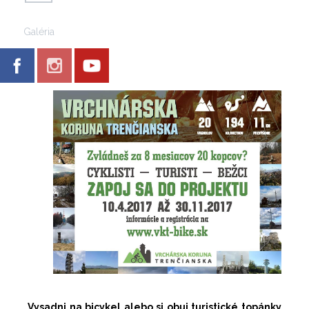
Galéria
Vysadni na bicykel alebo si obuj turistické topánky