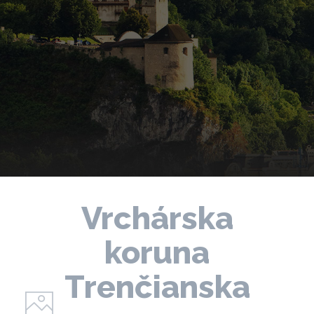
Vrchárska
koruna
Trenčianska