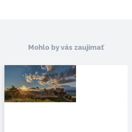
Mohlo by vás zaujímať
Hrad Beckov
Dominantný a majestátny. Taký
je hrad Beckov. Vyrastá zo
skaly, je s ňou spätý ako sú s…