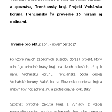
a spoznávaj Trenčiansky kraj. Projekt Vrchárska
koruna Trenčianska Ťa prevedie 20 horami aj
dolinami.
Trvanie projektu:
apríl - november 2017
Po vzore našich západných susedov dorazil projekt, ktorý
odhaľuje prírodné krásy kraja na dvoch kolesách, už aj k
nám. Vrchársku korunu Trenčianska podľa českej
Vrchařské koruny Valašska na Slovensko doniesla trojica
milovníkov hôr, adrenalínu a profesionálnej cyklistiky.
Spoznať prírodné zákutia kraja a výhľady z vtáčej
perspektívy projekt vyzýva nielen cyklistov. Jeho tvorcovia