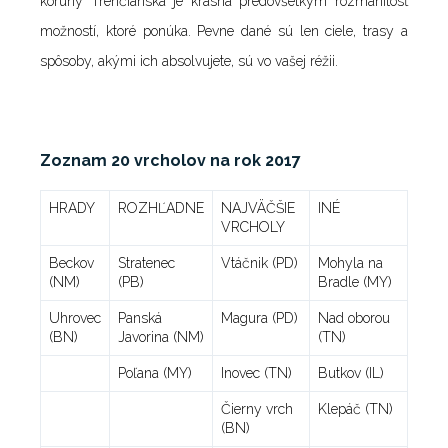
koruny Trenčianska je krásna predovšetkým rozmanitosť
možností, ktoré ponúka. Pevne dané sú len ciele, trasy a
spôsoby, akými ich absolvujete, sú vo vašej réžii.
Zoznam 20 vrcholov na rok 2017
HRADY
ROZHĽADNE
NAJVÄČŠIE
INÉ
VRCHOLY
Beckov
Stratenec
Vtáčnik (PD)
Mohyla na
(NM)
(PB)
Bradle (MY)
Uhrovec
Panská
Magura (PD)
Nad oborou
(BN)
Javorina (NM)
(TN)
Poľana (MY)
Inovec (TN)
Butkov (IL)
Čierny vrch
Klepáč (TN)
(BN)