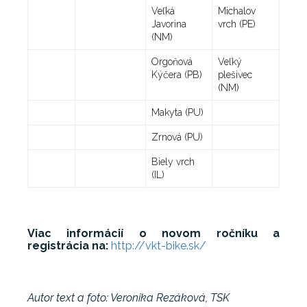
Veľká
Michalov
Javorina
vrch (PE)
(NM)
Orgoňová
Veľký
Kýčera (PB)
plešivec
(NM)
Makyta (PU)
Zrnová (PU)
Biely vrch
(IL)
Viac informácií o novom ročníku a
registrácia na:
http://vkt-bike.sk/
Autor text a foto: Veronika Rezáková, TSK