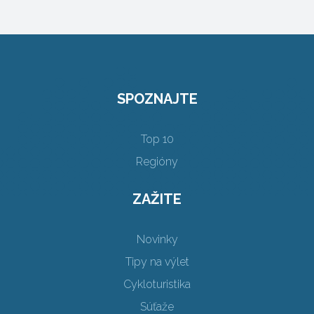
SPOZNAJTE
Top 10
Regióny
ZAŽITE
Novinky
Tipy na výlet
Cykloturistika
Súťaže