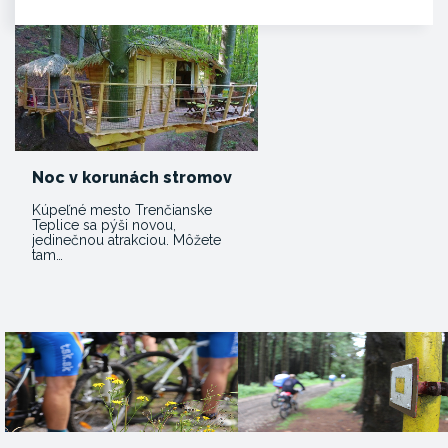
Noc v korunách stromov
Kúpeľné mesto Trenčianske
Teplice sa pýši novou,
jedinečnou atrakciou. Môžete
tam…