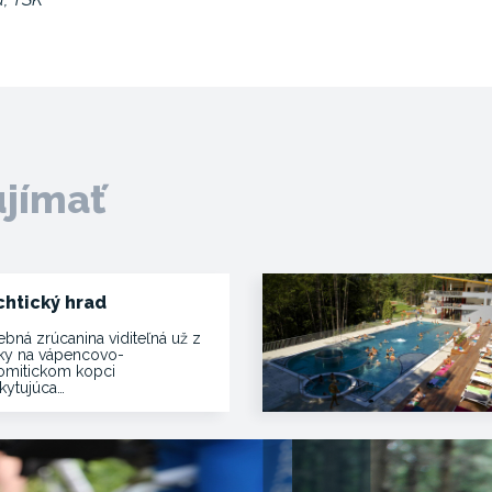
ujímať
chtický hrad
ebná zrúcanina viditeľná už z
ľky na vápencovo-
omitickom kopci
kytujúca…