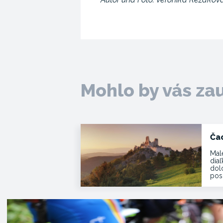
Mohlo by vás za
Ča
Mal
dia
dol
pos