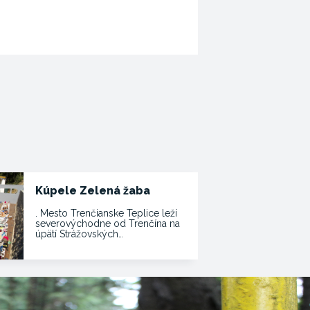
Kúpele Zelená žaba
. Mesto Trenčianske Teplice leží
severovýchodne od Trenčína na
úpätí Strážovských…