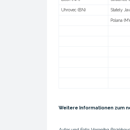
Uhrovec (BN)
Stately Ja
Polana (M
Weitere Informationen zum n
Autor und Foto: Veronika Rezákov