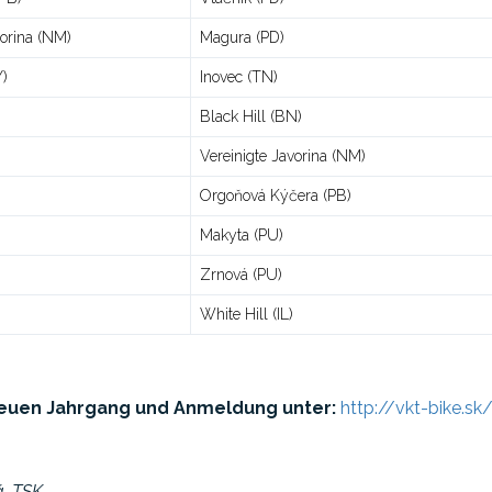
vorina (NM)
Magura (PD)
Y)
Inovec (TN)
Black Hill (BN)
Vereinigte Javorina (NM)
Orgoňová Kýčera (PB)
Makyta (PU)
Zrnová (PU)
White Hill (IL)
euen Jahrgang und Anmeldung unter:
http://vkt-bike.sk
á, TSK