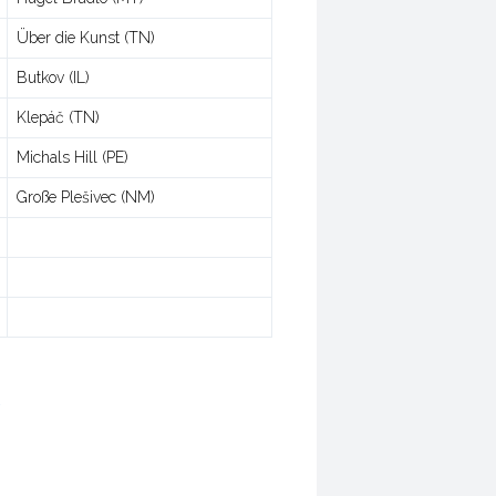
Über die Kunst (TN)
Butkov (IL)
Klepáč (TN)
Michals Hill (PE)
Große Plešivec (NM)
/