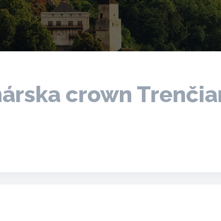
hárska crown Trenčia