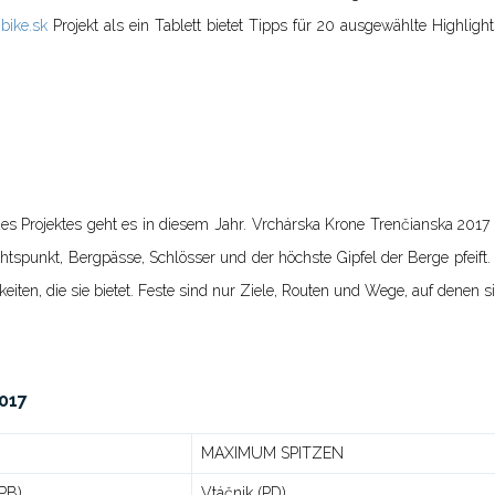
bike.sk
Projekt als ein Tablett bietet Tipps für 20 ausgewählte Highlight
s Projektes geht es in diesem Jahr. Vrchárska Krone Trenčianska 2017 di
chtspunkt, Bergpässe, Schlösser und der höchste Gipfel der Berge pfeift.
keiten, die sie bietet. Feste sind nur Ziele, Routen und Wege, auf denen s
2017
MAXIMUM SPITZEN
(PB)
Vtáčnik (PD)