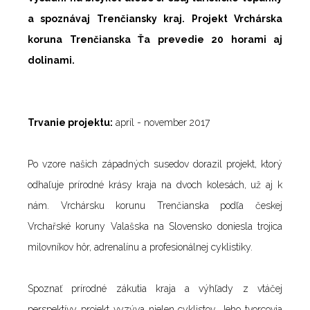
a spoznávaj Trenčiansky kraj. Projekt Vrchárska
koruna Trenčianska Ťa prevedie 20 horami aj
dolinami.
Trvanie projektu:
apríl - november 2017
Po vzore našich západných susedov dorazil projekt, ktorý
odhaľuje prírodné krásy kraja na dvoch kolesách, už aj k
nám. Vrchársku korunu Trenčianska podľa českej
Vrchařské koruny Valašska na Slovensko doniesla trojica
milovníkov hôr, adrenalínu a profesionálnej cyklistiky.
Spoznať prírodné zákutia kraja a výhľady z vtáčej
perspektívy projekt vyzýva nielen cyklistov. Jeho tvorcovia