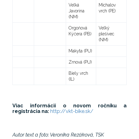
Veľká
Michalov
Javorina
vrch (PE)
(NM)
Orgoňová
Veľký
Kýčera (PB)
plešivec
(NM)
Makyta (PU)
Zrnová (PU)
Biely vrch
(IL)
Viac informácií o novom ročníku a
registrácia na:
http://vkt-bike.sk/
Autor text a foto: Veronika Rezáková, TSK