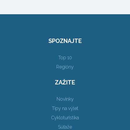
SPOZNAJTE
Top 10
Regióny
ZAŽITE
Novinky
Tipy na výlet
Cykloturistika
Súťaže