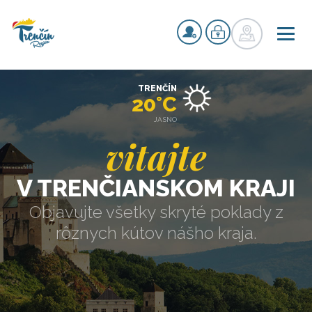
TRENČÍN
20°C
JASNO
vitajte
V TRENČIANSKOM KRAJI
Objavujte všetky skryté poklady z
rôznych kútov nášho kraja.