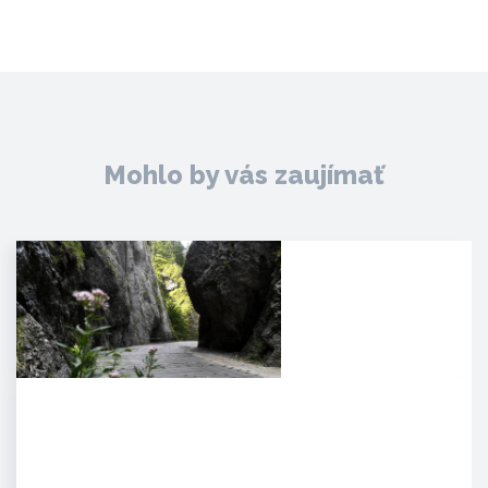
Mohlo by vás zaujímať
Manínska tiesňava
Iba najcitlivejšie uši poetických
duší tulákov dokážu zachytiť
clivú melódiu vzácnej…