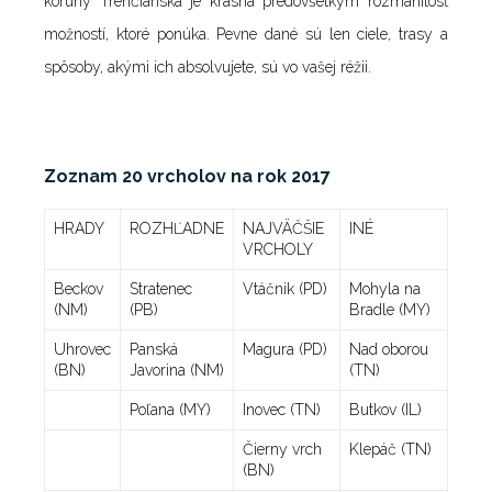
koruny Trenčianska je krásna predovšetkým rozmanitosť
možností, ktoré ponúka. Pevne dané sú len ciele, trasy a
spôsoby, akými ich absolvujete, sú vo vašej réžii.
Zoznam 20 vrcholov na rok 2017
HRADY
ROZHĽADNE
NAJVÄČŠIE
INÉ
VRCHOLY
Beckov
Stratenec
Vtáčnik (PD)
Mohyla na
(NM)
(PB)
Bradle (MY)
Uhrovec
Panská
Magura (PD)
Nad oborou
(BN)
Javorina (NM)
(TN)
Poľana (MY)
Inovec (TN)
Butkov (IL)
Čierny vrch
Klepáč (TN)
(BN)