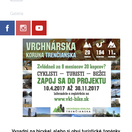
Galéria
Vysadni na bicykel alebo si obuj turistické topánky