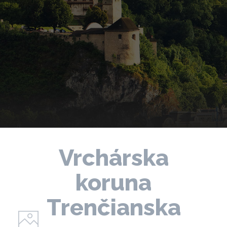
Vrchárska
koruna
Trenčianska