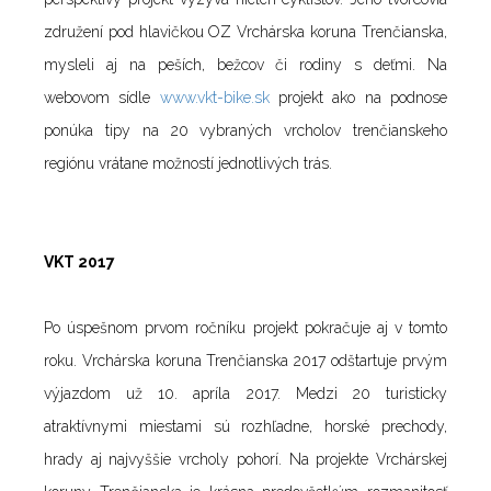
združení pod hlavičkou OZ Vrchárska koruna Trenčianska,
mysleli aj na peších, bežcov či rodiny s deťmi. Na
webovom sídle
www.vkt-bike.sk
projekt ako na podnose
ponúka tipy na 20 vybraných vrcholov trenčianskeho
regiónu vrátane možností jednotlivých trás.
VKT 2017
Po úspešnom prvom ročníku projekt pokračuje aj v tomto
roku. Vrchárska koruna Trenčianska 2017 odštartuje prvým
výjazdom už 10. apríla 2017. Medzi 20 turisticky
atraktívnymi miestami sú rozhľadne, horské prechody,
hrady aj najvyššie vrcholy pohorí. Na projekte Vrchárskej