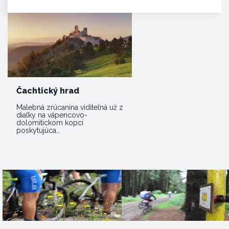
Čachtický hrad
Malebná zrúcanina viditeľná už z
diaľky na vápencovo-
dolomitickom kopci
poskytujúca…