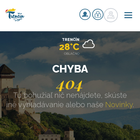
TRENČÍN
28°C
OBLAČNO
CHYBA
404
Tu bohužiaľ nič nenájdete, skúste
iné vyhľadávanie alebo naše
Novinky
.