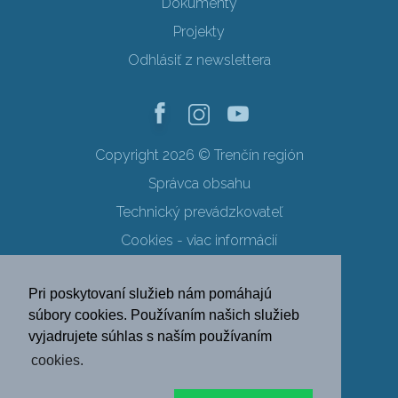
Dokumenty
Projekty
Odhlásiť z newslettera
Copyright 2026 © Trenčín región
Správca obsahu
Technický prevádzkovateľ
Cookies - viac informácií
Obchodné podmienky
Pri poskytovaní služieb nám pomáhajú
Ochrana osobných údajov
súbory cookies. Používaním našich služieb
vyjadrujete súhlas s naším používaním
SK
EN
DE
PL
cookies.
FR
RU
HU
UK