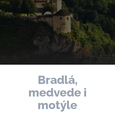
Bradlá,
medvede i
motýle