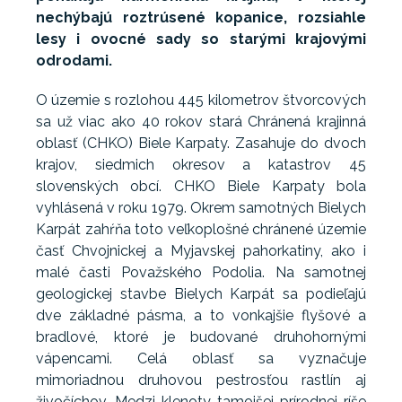
nechýbajú roztrúsené kopanice, rozsiahle
lesy i ovocné sady so starými krajovými
odrodami.
O územie s rozlohou 445 kilometrov štvorcových
sa už viac ako 40 rokov stará Chránená krajinná
oblasť (CHKO) Biele Karpaty. Zasahuje do dvoch
krajov, siedmich okresov a katastrov 45
slovenských obcí. CHKO Biele Karpaty bola
vyhlásená v roku 1979. Okrem samotných Bielych
Karpát zahŕňa toto veľkoplošné chránené územie
časť Chvojnickej a Myjavskej pahorkatiny, ako i
malé časti Považského Podolia. Na samotnej
geologickej stavbe Bielych Karpát sa podieľajú
dve základné pásma, a to vonkajšie flyšové a
bradlové, ktoré je budované druhohornými
vápencami. Celá oblasť sa vyznačuje
mimoriadnou druhovou pestrosťou rastlín aj
živočíchov. Medzi klenoty tamojšej prírodnej ríše