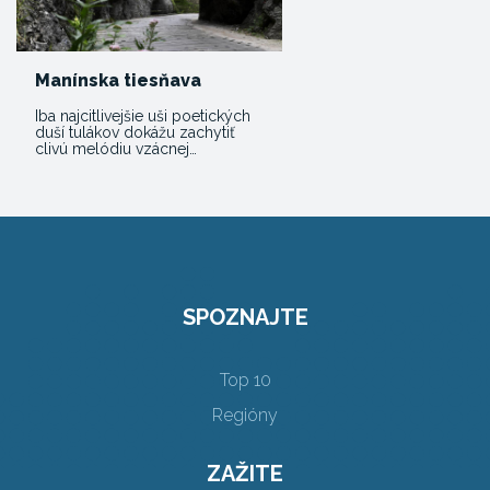
Manínska tiesňava
Iba najcitlivejšie uši poetických
duší tulákov dokážu zachytiť
clivú melódiu vzácnej…
SPOZNAJTE
Top 10
Regióny
ZAŽITE