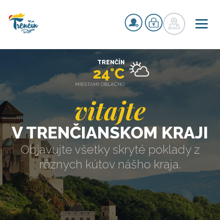
TRENČÍN
24°C
MIESTAMI OBLAČNO
vitajte
V TRENČIANSKOM KRAJI
Objavujte všetky skryté poklady z
rôznych kútov nášho kraja.