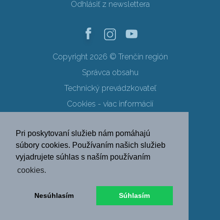
Odhlásiť z newslettera
Copyright 2026 © Trenčín región
Správca obsahu
Technický prevádzkovateľ
Cookies - viac informácií
Obchodné podmienky
Pri poskytovaní služieb nám pomáhajú
Ochrana osobných údajov
súbory cookies. Používaním našich služieb
vyjadrujete súhlas s naším používaním
SK
EN
DE
PL
cookies.
FR
RU
HU
UK
Nesúhlasím
Súhlasím