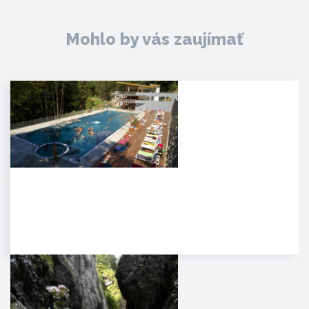
Mohlo by vás zaujímať
Kúpele Zelená žaba
. Mesto Trenčianske Teplice leží
severovýchodne od Trenčína na
úpätí Strážovských…