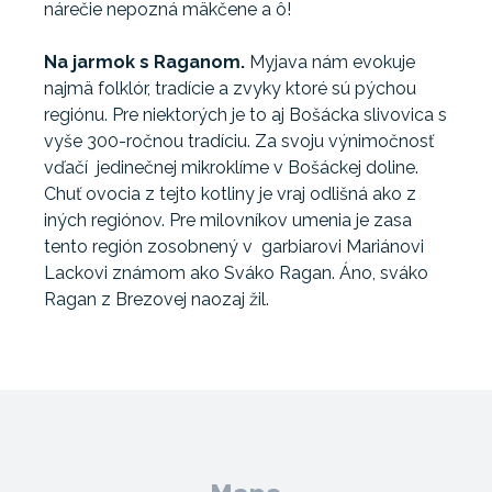
nárečie nepozná mäkčene a ô!
Na jarmok s Raganom.
Myjava nám evokuje
najmä folklór, tradície a zvyky ktoré sú pýchou
regiónu. Pre niektorých je to aj Bošácka slivovica s
vyše 300-ročnou tradíciu. Za svoju výnimočnosť
vďačí jedinečnej mikroklíme v Bošáckej doline.
Chuť ovocia z tejto kotliny je vraj odlišná ako z
iných regiónov. Pre milovníkov umenia je zasa
tento región zosobnený v garbiarovi Mariánovi
Lackovi známom ako Sváko Ragan. Áno, sváko
Ragan z Brezovej naozaj žil.