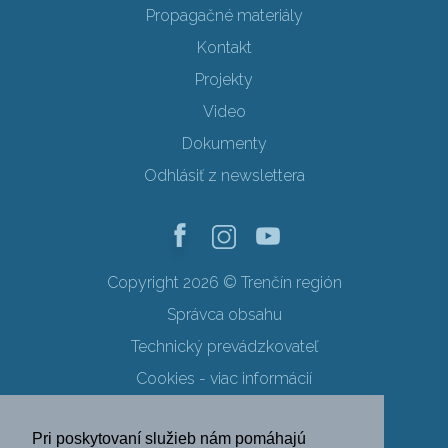
Propagačné materiály
Kontakt
Projekty
Video
Dokumenty
Odhlásiť z newslettera
Copyright 2026 © Trenčín región
Správca obsahu
Technický prevádzkovateľ
Cookies - viac informácií
Obchodné podmienky
Pri poskytovaní služieb nám pomáhajú
Ochrana osobných údajov