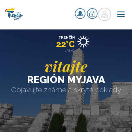
TRENČÍN
22°C
JASNO
vitajte
REGIÓN MYJAVA
Objavujte známe a skryté poklady