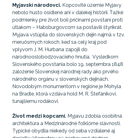
Myjavskí národovci.
Kopcovité územie Myjavy
nebolo husto osídlené ani v ďalekej histórii. Ťažké
podmienky pre život boli príčinami povstaní proti
útlakom – Habsburgovcom sa postavili štyrikrát.
Myjava vstúpila do slovenských dejín najmä v tzv.
meruôsmych rokoch, keď sa celý kraj pod
vplyvom J. M. Hurbana zapojil do
národnooslobodzovacieho hnutia. Výsledkom
Slovenského povstania bolo 19. septembra 1848
založenie Slovenskej národnej rady ako prvého
národného orgánu v slovenských dejinách.
Novodobým monumentom v regióne je Mohyla
na Bradle, ktorá vzdáva hold M. R. Štefánikovi,
tunajšiemu rodákovi.
Život medzi kopcami.
Myjavu zdobia osobitná
architektúra a Medzinárodné folklórne slávnosti.
Typické obydlia niekedy od seba vzdialené aj