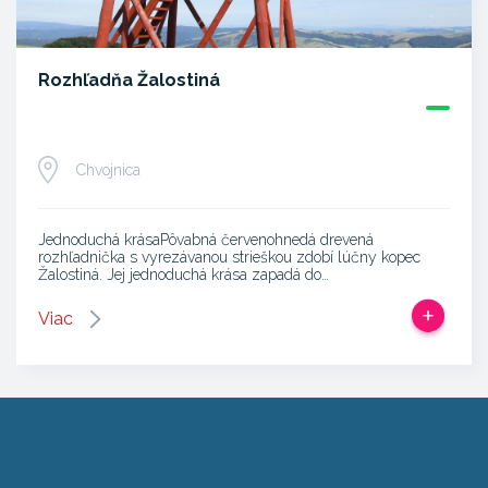
Rozhľadňa Žalostiná
Chvojnica
Jednoduchá krásaPôvabná červenohnedá drevená
rozhľadnička s vyrezávanou strieškou zdobí lúčny kopec
Žalostiná. Jej jednoduchá krása zapadá do…
Viac