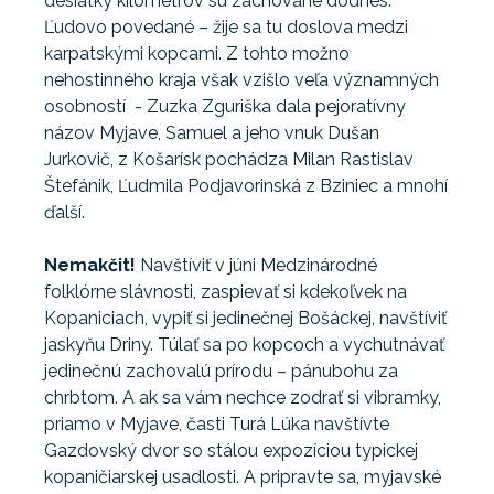
desiatky kilometrov sú zachované dodnes.
Ľudovo povedané – žije sa tu doslova medzi
karpatskými kopcami. Z tohto možno
nehostinného kraja však vzišlo veľa významných
osobností - Zuzka Zguriška dala pejoratívny
názov Myjave, Samuel a jeho vnuk Dušan
Jurkovič, z Košarísk pochádza Milan Rastislav
Štefánik, Ľudmila Podjavorinská z Bziniec a mnohí
ďalší.
Nemakčit!
Navštíviť v júni Medzinárodné
folklórne slávnosti, zaspievať si kdekoľvek na
Kopaniciach, vypiť si jedinečnej Bošáckej, navštíviť
jaskyňu Driny. Túlať sa po kopcoch a vychutnávať
jedinečnú zachovalú prírodu – pánubohu za
chrbtom. A ak sa vám nechce zodrať si vibramky,
priamo v Myjave, časti Turá Lúka navštívte
Gazdovský dvor so stálou expozíciou typickej
kopaničiarskej usadlosti. A pripravte sa, myjavské