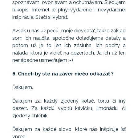
spoznávam, ovoniavam a ochutnávam. Sledujem
rukopis. Internet je plný vydarenej i nevydarenej
inšpirácie. Stačí si vybrať.
Avšak u nás už pečú „moje dievčatá“, takže základ
som ich naučila, spoločne dolaďujeme detaily a
potom už je to len ich zásluha, ich pocity a
nálada, ktorá je vidieť na dezertoch. Ja ich už len
nenápadne usmerňujem :-)
6. Chceli by ste na záver niečo odkázať ?
Ďakujem.
Ďakujem za každý zjedený koláč, tortu či iný
dezert. Za každú vypitú kávičku, limonádu, či
zjedený chlebík.
Ďakujem za každé slovo, ktoré nás inšpiruje ísť
vpred.