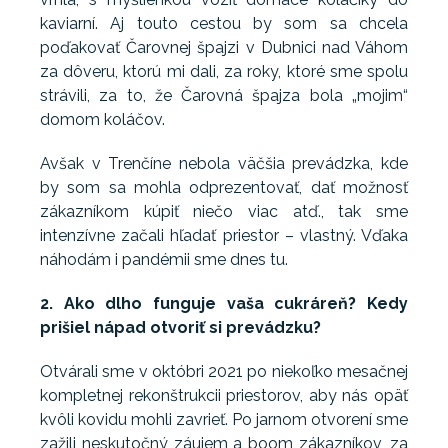
kaviarní. Aj touto cestou by som sa chcela
poďakovať Čarovnej špajzi v Dubnici nad Váhom
za dôveru, ktorú mi dali, za roky, ktoré sme spolu
strávili, za to, že Čarovná špajza bola „mojim“
domom koláčov.
Avšak v Trenčíne nebola väčšia prevádzka, kde
by som sa mohla odprezentovať, dať možnosť
zákazníkom kúpiť niečo viac atď., tak sme
intenzívne začali hľadať priestor – vlastný. Vďaka
náhodám i pandémii sme dnes tu.
2. Ako dlho funguje vaša cukráreň? Kedy
prišiel nápad otvoriť si prevádzku?
Otvárali sme v októbri 2021 po niekoľko mesačnej
kompletnej rekonštrukcii priestorov, aby nás opäť
kvôli kovidu mohli zavrieť. Po jarnom otvorení sme
zažili neskutočný záujem a boom zákazníkov, za