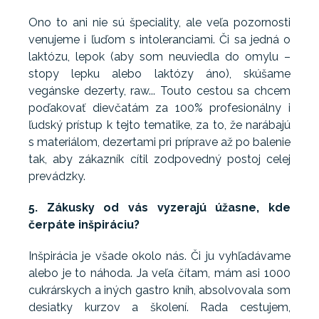
Ono to ani nie sú špeciality, ale veľa pozornosti
venujeme i ľuďom s intoleranciami. Či sa jedná o
laktózu, lepok (aby som neuviedla do omylu –
stopy lepku alebo laktózy áno), skúšame
vegánske dezerty, raw... Touto cestou sa chcem
poďakovať dievčatám za 100% profesionálny i
ľudský prístup k tejto tematike, za to, že narábajú
s materiálom, dezertami pri príprave až po balenie
tak, aby zákazník cítil zodpovedný postoj celej
prevádzky.
5. Zákusky od vás vyzerajú úžasne, kde
čerpáte inšpiráciu?
Inšpirácia je všade okolo nás. Či ju vyhľadávame
alebo je to náhoda. Ja veľa čítam, mám asi 1000
cukrárskych a iných gastro kníh, absolvovala som
desiatky kurzov a školení. Rada cestujem,