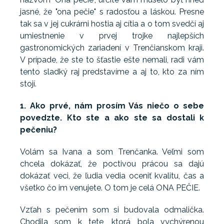
jasné, že "ona pečie" s radosťou a láskou. Presne
tak sa v jej cukrárni hostia aj cítia a o tom svedčí aj
umiestnenie v prvej trojke najlepších
gastronomických zariadení v Trenčianskom kraji.
V prípade, že ste to šťastie ešte nemali, radi vám
tento sladký raj predstavíme a aj to, kto za ním
stojí.
1. Ako prvé, nám prosím Vás niečo o sebe
povedzte. Kto ste a ako ste sa dostali k
pečeniu?
Volám sa Ivana a som Trenčanka. Veľmi som
chcela dokázať, že poctivou prácou sa dajú
dokázať veci, že ľudia vedia oceniť kvalitu, čas a
všetko čo im venujete. O tom je celá ONA PEČIE.
Vzťah s pečením som si budovala odmalička.
Chodila som k tete, ktorá bola vychýrenou