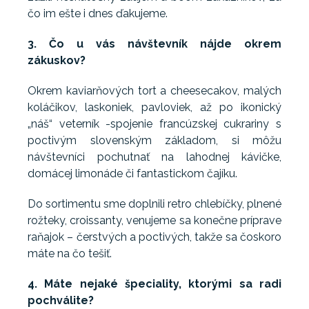
čo im ešte i dnes ďakujeme.
3. Čo u vás návštevník nájde okrem
zákuskov?
Okrem kaviarňových tort a cheesecakov, malých
koláčikov, laskoniek, pavloviek, až po ikonický
„náš“ veterník -spojenie francúzskej cukrariny s
poctivým slovenským základom, si môžu
návštevníci pochutnať na lahodnej kávičke,
domácej limonáde či fantastickom čajíku.
Do sortimentu sme doplnili retro chlebíčky, plnené
rožteky, croissanty, venujeme sa konečne príprave
raňajok – čerstvých a poctivých, takže sa čoskoro
máte na čo tešiť.
4. Máte nejaké špeciality, ktorými sa radi
pochválite?