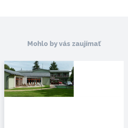
Mohlo by vás zaujímať
Agropenzión Adam
Oddych v prekrásnom
prírodnom prostredí
myjavských kopaníc. . Strávte
víkend v…