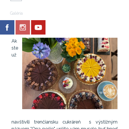
Galéria
Ak
ste
už
navštívili trenčiansku cukráreň s výstižným
názvom "Ona pečie", určite vám muselo byť hneď