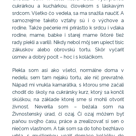
cukrárkou a kuchárkou, človekom s láskavým
srdcom. Všetko čo vedela, sa ma snažila naučiť. A
samozrejme takéto vzťahy sú i o výchove a
rodine. Takže pečenie mi prirástlo k srdcu i vďaka
rodine, mame, babke i starej mame (ktoré tiež
rady piekli a varili). Nikdy nebol môj sen upiecť tisíc
zákuskov alebo obrovskú tortu. Skôr vyčariť
úsmev a dobrý pocit – hoc i s koláčikom.
Piekla som asi ako všetci, normálne doma v
nedeľu, sem tam nejakú tortu, ale nič prevratné.
Nápad mi vnukla kamarátka, s ktorou sme začali
chodiť do školy na cukrársky kurz, ktorý sa končil
skúškou, na základe ktorej sme si mohli otvoriť
živnosť. Neverila som – bežala som na
Živnostenský úrad, či ozaj. Či ozaj môžem byť
paňou svojho času, práce a zrealizovať si sen o
niečom vlastnom. A tak som sa do toho bezhlavo
vrhla, s myšlienkou voziť domáce koláčiky do