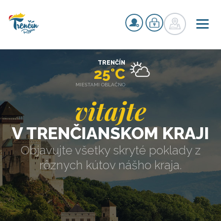
TRENČÍN
25°C
MIESTAMI OBLAČNO
vitajte
V TRENČIANSKOM KRAJI
Objavujte všetky skryté poklady z
rôznych kútov nášho kraja.