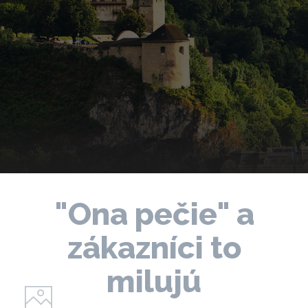
"Ona pečie" a
zákazníci to
milujú