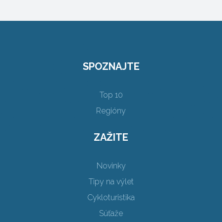
SPOZNAJTE
Top 10
Regióny
ZAŽITE
Novinky
Tipy na výlet
Cykloturistika
Súťaže