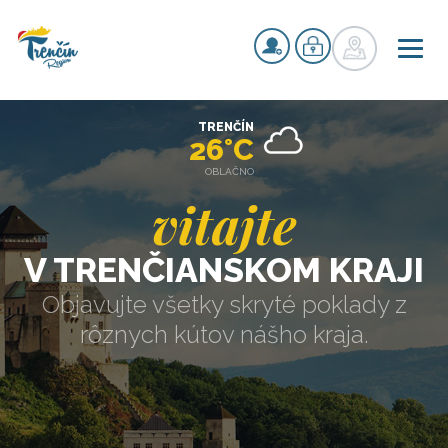
TRENČÍN
26°C
OBLAČNO
vitajte
V TRENČIANSKOM KRAJI
Objavujte všetky skryté poklady z
rôznych kútov nášho kraja.