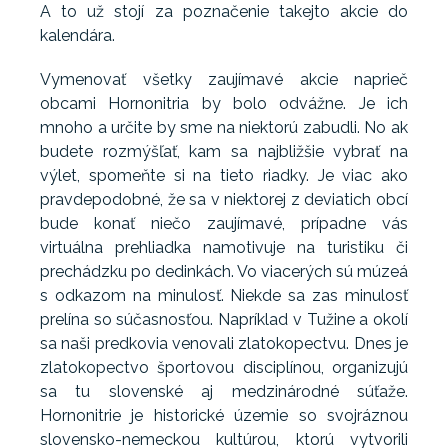
A to už stojí za poznačenie takejto akcie do
kalendára.
Vymenovať všetky zaujímavé akcie naprieč
obcami Hornonitria by bolo odvážne. Je ich
mnoho a určite by sme na niektorú zabudli. No ak
budete rozmýšľať, kam sa najbližšie vybrať na
výlet, spomeňte si na tieto riadky. Je viac ako
pravdepodobné, že sa v niektorej z deviatich obcí
bude konať niečo zaujímavé, prípadne vás
virtuálna prehliadka namotivuje na turistiku či
prechádzku po dedinkách. Vo viacerých sú múzeá
s odkazom na minulosť. Niekde sa zas minulosť
prelína so súčasnosťou. Napríklad v Tužine a okolí
sa naši predkovia venovali zlatokopectvu. Dnes je
zlatokopectvo športovou disciplínou, organizujú
sa tu slovenské aj medzinárodné súťaže.
Hornonitrie je historické územie so svojráznou
slovensko-nemeckou kultúrou, ktorú vytvorili