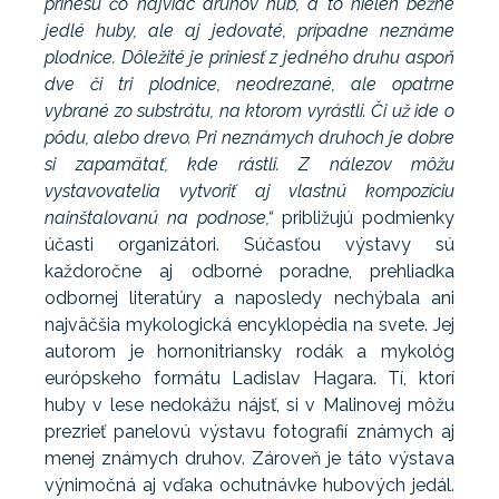
prinesú čo najviac druhov húb, a to nielen bežné
jedlé huby, ale aj jedovaté, prípadne neznáme
plodnice. Dôležité je priniesť z jedného druhu aspoň
dve či tri plodnice, neodrezané, ale opatrne
vybrané zo substrátu, na ktorom vyrástli. Či už ide o
pôdu, alebo drevo. Pri neznámych druhoch je dobre
si zapamätať, kde rástli. Z nálezov môžu
vystavovatelia vytvoriť aj vlastnú kompozíciu
nainštalovanú na podnose,“
približujú podmienky
účasti organizátori. Súčasťou výstavy sú
každoročne aj odborné poradne, prehliadka
odbornej literatúry a naposledy nechýbala ani
najväčšia mykologická encyklopédia na svete. Jej
autorom je hornonitriansky rodák a mykológ
európskeho formátu Ladislav Hagara. Tí, ktorí
huby v lese nedokážu nájsť, si v Malinovej môžu
prezrieť panelovú výstavu fotografií známych aj
menej známych druhov. Zároveň je táto výstava
výnimočná aj vďaka ochutnávke hubových jedál.