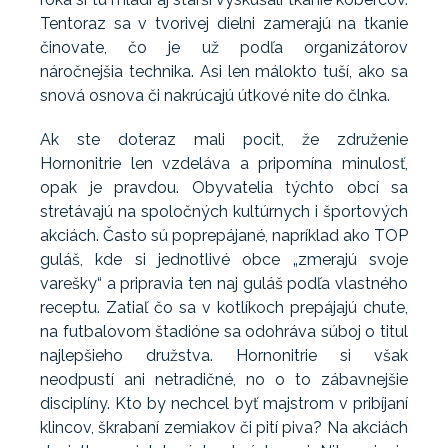
Tentoraz sa v tvorivej dielni zamerajú na tkanie
činovate, čo je už podľa organizátorov
náročnejšia technika. Asi len málokto tuší, ako sa
snová osnova či nakrúcajú útkové nite do člnka.
Ak ste doteraz mali pocit, že združenie
Hornonitrie len vzdeláva a pripomína minulosť,
opak je pravdou. Obyvatelia týchto obcí sa
stretávajú na spoločných kultúrnych i športových
akciách. Často sú poprepájané, napríklad ako TOP
guláš, kde si jednotlivé obce „zmerajú svoje
varešky“ a pripravia ten naj guláš podľa vlastného
receptu. Zatiaľ čo sa v kotlíkoch prepájajú chute,
na futbalovom štadióne sa odohráva súboj o titul
najlepšieho družstva. Hornonitrie si však
neodpustí ani netradičné, no o to zábavnejšie
disciplíny. Kto by nechcel byť majstrom v pribíjaní
klincov, škrabaní zemiakov či pití piva? Na akciách