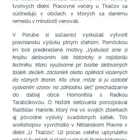
tvorivých dielní. Pracovné večery u Tkáčov sa
sústreďujú v obciach, v ktorých sa danému
remeslu v minulosti venovali.
V Porube si súčasníci vyskúšali vytvoriť
pravniansku výšivku plným stehom. Pomôckou
im boli predkreslené motívy.
„Vyskúšali sme si
krajku sieťovaním. Ide historicky o najstaršiu
techniku, ktorú využívame pri tvorbe sieťovaných
tašiek, dečiek, zácloniek alebo aplikácií vložených
do rôznych tkanín. Kto chce, môže si ju ozdobiť
vyšívaním vzorov na základnú sieť,“
prechádzame
do ďalšej obce Hornonitria s Radkou
Tarabčíkovou. O histórii sieťovania porozprával
Rastislav Haronik, ktorý má vo svojich zbierkach
aj pôvodné výšivky svadobných šatiek. Trio
workshopov vyvrcholilo v Nitrianskom Pravne v
dielni „U Tkáčov“. Už počas celého uplynulého
roka si tu mladí aj starší vyskúšali tkanie kobercov.