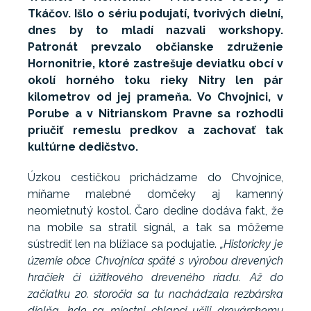
Tkáčov. Išlo o sériu podujatí, tvorivých dielní,
dnes by to mladí nazvali workshopy.
Patronát prevzalo občianske združenie
Hornonitrie, ktoré zastrešuje deviatku obcí v
okolí horného toku rieky Nitry len pár
kilometrov od jej prameňa. Vo Chvojnici, v
Porube a v Nitrianskom Pravne sa rozhodli
priučiť remeslu predkov a zachovať tak
kultúrne dedičstvo.
Úzkou cestičkou prichádzame do Chvojnice,
míňame malebné domčeky aj kamenný
neomietnutý kostol. Čaro dedine dodáva fakt, že
na mobile sa stratil signál, a tak sa môžeme
sústrediť len na blížiace sa podujatie.
„Historicky je
územie obce Chvojnica späté s výrobou drevených
hračiek či úžitkového dreveného riadu. Až do
začiatku 20. storočia sa tu nachádzala rezbárska
dielňa, kde sa miestni chlapci učili drevárskemu