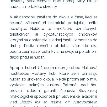
deviatky spriatelených obcí hornej Nitry nie je
núdza ani o takéto skvosty.
A ak náhodou zavítate do okolia v čase, keď sa
nekoná zábavné či historické podujatie, určite
nezúfajte. Nájdete tu množstvo označených
turistických aj cykloturistických chodníkov,
ktorými sa dostanete z jednej časti Hornonitria do
druhej. Podľa ročného obdobia vám do oka
padnú zaujímavé rastlinky a na svoje si po letnom
daždi prídu aj hubári.
Apropo, hubári. Už osem rokov je obec Malinová
hostiteľkou výstavy húb, ktoré sem prinášajú
hubári zo širokého okolia. Nejde pritom len o milú
výstavku pekných kúskov. Patronát nad ňou
prevzali odborní garanti, členovia Slovenskej
mykologickej spoločnosti pri Slovenskej akadémii
vied.
„Každý rok sa tešíme, ak vystavovatelia