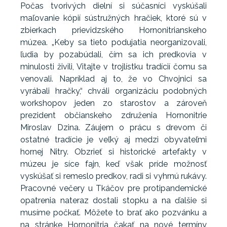
Počas tvorivých dielní si súčasníci vyskúšali
maľovanie kópií sústružných hračiek, ktoré sú v
zbierkach prievidzského Hornonitrianskeho
múzea. „Keby sa tieto podujatia neorganizovali,
ľudia by pozabúdali, čím sa ich predkovia v
minulosti živili, Vitajte v trojlístku tradícií čomu sa
venovali. Napríklad aj to, že vo Chvojnici sa
vyrábali hračky,“ chváli organizáciu podobných
workshopov jeden zo starostov a zároveň
prezident občianskeho združenia Hornonitrie
Miroslav Dzina. Záujem o prácu s drevom či
ostatné tradície je veľký aj medzi obyvateľmi
hornej Nitry. Obzrieť si historické artefakty v
múzeu je síce fajn, keď však príde možnosť
vyskúšať si remeslo predkov, radi si vyhrnú rukávy.
Pracovné večery u Tkáčov pre protipandemické
opatrenia nateraz dostali stopku a na ďalšie si
musíme počkať. Môžete to brať ako pozvánku a
na stránke Hornonitria čakať na nové termíny