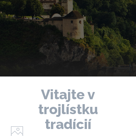
Vitajte v
trojlístku
tradícií