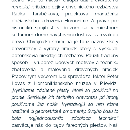
remeslu,“
približuje dejiny chvojnického rezbárstva
Radka Tarabčíková, projektová manažérka
občianskeho združenia Hornonitrie. A práve pre
historickú spojitosť s drevom sa v miestnom
kultúrnom dome návštevníci doslova zarezali do
dreva. Chvojnická smrečina je totiž názov školy
drevorezby a výroby hračiek, ktorý si vyskúšali
potomkovia niekdajších rezbárov. Použili tradičný
spôsob – vruborez ľudových motívov a techniku
zhotovenia a maľovania drevených hračiek.
Pracovným večerom ľudí sprevádzal lektor Peter
Lovas z Hornonitrianskeho múzea v Prievidzi.
„Vyrábame zdobené piesty, ktoré sa používali na
pranie. Skrášľuje ich technika drevorezu, pri ktorej
používame iba nožík. Vyrezávajú sa ním rôzne
rastlinné či geometrické ornamenty. Svojho času to
bola najjednoduchšia zdobiaca technika,“
zasväcuje nás do tajov farebných piestov. Naši