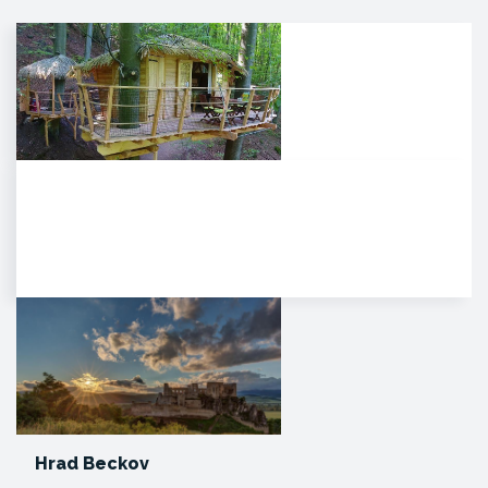
Noc v korunách stromov
Kúpeľné mesto Trenčianske
Teplice sa pýši novou,
jedinečnou atrakciou. Môžete
tam…
Hrad Beckov