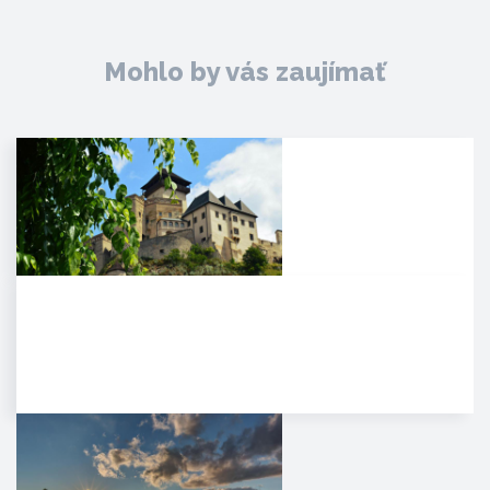
Mohlo by vás zaujímať
Trenčiansky hrad
HISTÓRIA. Na mieste dnešného
hradu stálo v období Veľkej
Moravy hradisko ako správne…