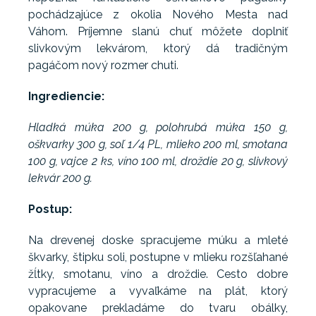
pochádzajúce z okolia Nového Mesta nad
Váhom. Príjemne slanú chuť môžete doplniť
slivkovým lekvárom, ktorý dá tradičným
pagáčom nový rozmer chuti.
Ingrediencie:
Hladká múka 200 g, polohrubá múka 150 g,
oškvarky 300 g, soľ 1/4 PL, mlieko 200 ml, smotana
100 g, vajce 2 ks, víno 100 ml, droždie 20 g, slivkový
lekvár 200 g.
Postup:
Na drevenej doske spracujeme múku a mleté
škvarky, štipku soli, postupne v mlieku rozšľahané
žĺtky, smotanu, víno a droždie. Cesto dobre
vypracujeme a vyvaľkáme na plát, ktorý
opakovane prekladáme do tvaru obálky,