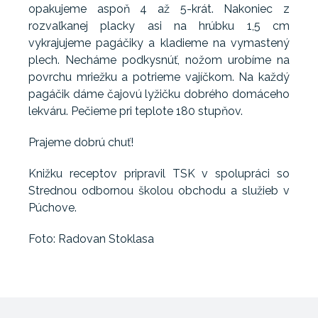
opakujeme aspoň 4 až 5-krát. Nakoniec z
rozvaľkanej placky asi na hrúbku 1,5 cm
vykrajujeme pagáčiky a kladieme na vymastený
plech. Necháme podkysnúť, nožom urobíme na
povrchu mriežku a potrieme vajíčkom. Na každý
pagáčik dáme čajovú lyžičku dobrého domáceho
lekváru. Pečieme pri teplote 180 stupňov.
Prajeme dobrú chuť!
Knižku receptov pripravil TSK v spolupráci so
Strednou odbornou školou obchodu a služieb v
Púchove.
Foto: Radovan Stoklasa