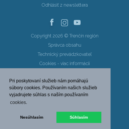
Odhlásiť z newslettera
Copyright 2026 © Trenčín región
Správca obsahu
Technický prevádzkovateľ
Cookies - viac informácií
Obchodné podmienky
Pri poskytovaní služieb nám pomáhajú
Ochrana osobných údajov
súbory cookies. Používaním našich služieb
vyjadrujete súhlas s naším používaním
SK
EN
DE
PL
cookies.
FR
RU
HU
UK
Nesúhlasím
Súhlasím