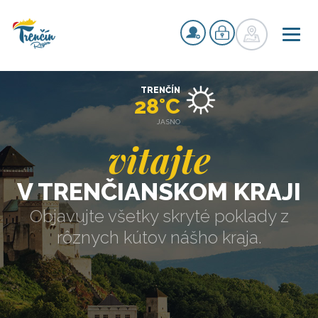
TRENČÍN
28°C
JASNO
vitajte
V TRENČIANSKOM KRAJI
Objavujte všetky skryté poklady z
rôznych kútov nášho kraja.