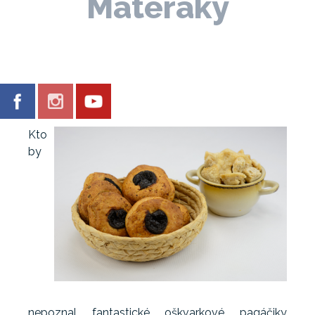
Materáky
Kto
by
nepoznal fantastické oškvarkové pagáčiky