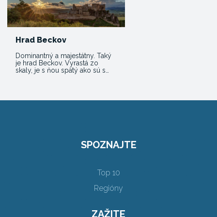
Hrad Beckov
Dominantný a majestátny. Taký
je hrad Beckov. Vyrastá zo
skaly, je s ňou spätý ako sú s…
SPOZNAJTE
Top 10
Regióny
ZAŽITE