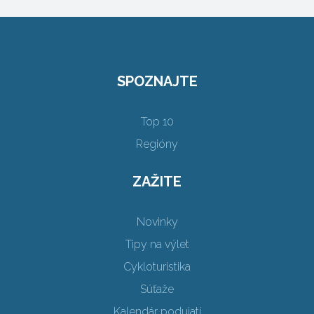
SPOZNAJTE
Top 10
Regióny
ZAŽITE
Novinky
Tipy na výlet
Cykloturistika
Súťaže
Kalendár podujatí