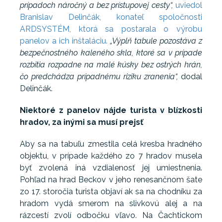
prípadoch náročný a bez prístupovej cesty“,
uviedol
Branislav Delinčák, konateľ spoločnosti
ARDSYSTÉM, ktorá sa postarala o výrobu
panelov a ich inštaláciu.
„Výplň tabule pozostáva z
bezpečnostného kaleného skla, ktoré sa v prípade
rozbitia rozpadne na malé kúsky bez ostrých hrán,
čo predchádza prípadnému riziku zranenia“,
dodal
Delinčák.
Niektoré z panelov nájde turista v blízkosti
hradov, za inými sa musí prejsť
Aby sa na tabuľu zmestila celá kresba hradného
objektu, v prípade každého zo 7 hradov musela
byť zvolená iná vzdialenosť jej umiestnenia.
Pohľad na hrad Beckov v jeho renesančnom šate
zo 17. storočia turista objaví ak sa na chodníku za
hradom vydá smerom na slivkovú alej a na
rázcestí zvolí odbočku vľavo. Na Čachtickom