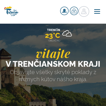
TRENČÍN
23°C
OBLAČNO
vitajte
V TRENČIANSKOM KRAJI
Objavujte všetky skryté poklady z
rôznych kútov nášho kraja.