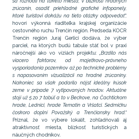
sa rozhodli na takéto miesta, v blízkosti hradných
zrúcanín, osadiť priehľadné grafické infopanely,
ktoré turistovi dokážu na tieto otázky odpovedať“,
hovorí výkonná riaditeľka krajskej organizácie
cestovného ruchu Trenčín región. Predseda KOCR
Trenčín región Juraj Gerlici dodáva, že výber
parciel, na ktorých budú tabule stáť bol v praxi
náročnejší ako vo víziách projektu:
„Brzdilo nás
viacero faktorov, od majetkovo-právneho
vysporiadania pozemkov až po technické problémy
s napasovaním vizualizácií na hradné zrúcaniny.
Nakoniec sa však podarilo nájsť ideálny kúsok
zeme v prípade 7 vytipovaných hradov. Aktuálne
stojí už 5 zo 7 tabúľ a to v Beckove, na Čachtickom
hrade, Lednici, hrade Tematín a Vršatci. Sedmičku
čoskoro doplní Považský a Trenčiansky hrad.“
Priznal, že vo výbere lokalít, zohľadňovali aj
atraktívnosť miesta, blízkosť turistických a
náučných chodníkov.