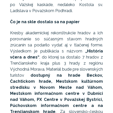
po Vážskej kaskáde, neďaleko Kostola sv.
Ladislava v Považskom Podhradí.
Čo je na skle dostalo sa na papier
Kresby akademickej rekonštrukcie hradov a ich
porovnanie so súčasným stavom hradných
zrúcanín sa podarilo vydať aj v tlačenej forme.
Výsledkom je publikácia s názvom
„História
včera a dnes“
, do ktorej sa dostalo 7 hradov z
Trenčianskeho kraja plus 3 hrady z regiónu
Východná Morava. Materiál bude pre slovenských
turistov
dostupný na hrade Beckov,
Čachtickom hrade, Mestskom kultúrnom
stredisku v Novom Meste nad Váhom,
Mestskom informačnom centre v Dubnici
nad Váhom, PX Centre v Považskej Bystrici,
Púchovskom informačnom centre a na
Trenčianskom hrade
. Za slovensko-českou