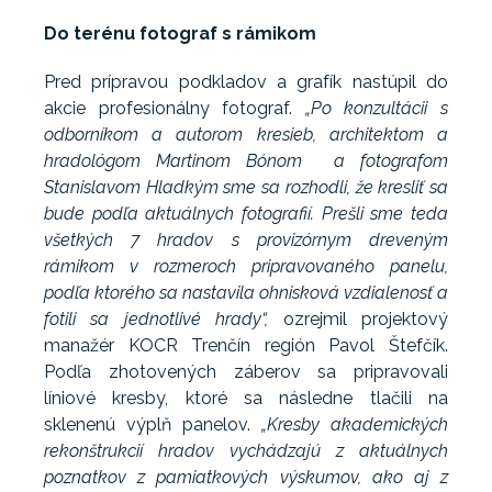
Do terénu fotograf s rámikom
Pred prípravou podkladov a grafík nastúpil do
akcie profesionálny fotograf.
„Po konzultácii s
odborníkom a autorom kresieb, architektom a
hradológom Martinom Bónom a fotografom
Stanislavom Hladkým sme sa rozhodli, že kresliť sa
bude podľa aktuálnych fotografií. Prešli sme teda
všetkých 7 hradov s provizórnym dreveným
rámikom v rozmeroch pripravovaného panelu,
podľa ktorého sa nastavila ohnisková vzdialenosť a
fotili sa jednotlivé hrady“,
ozrejmil projektový
manažér KOCR Trenčín región Pavol Štefčík.
Podľa zhotovených záberov sa pripravovali
líniové kresby, ktoré sa následne tlačili na
sklenenú výplň panelov.
„Kresby akademických
rekonštrukcií hradov vychádzajú z aktuálnych
poznatkov z pamiatkových výskumov, ako aj z