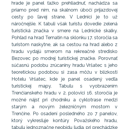
hrade je panel ťažko prehliadnuť, nachádza sa
priamo pred ním, na skalnom úbočí príjazdovej
cesty po ľavej strane. V Lednici je to už
náročnejšie. K tabuli však turistu dovedie zelená
turistická značka v smere na Lednické skalky.
Pohľad na hrad Tematín na sklonku 17. storočia sa
turistom naskytne, ak sa cestou na hrad alebo z
hradu vydajú smerom na rekreačné stredisko
Bezovec po modrej turistickej značke. Porovnať
súčasnú podobu zrúcaniny hradu Vršatec s jeho
teoretickou podobou si zasa môžu v blízkosti
Hotelu Vršatec, kde je panel osadený vedľa
turistickej mapy. Tabuľu s vyobrazením
Trenčianskeho hradu v 2. polovici 16. storočia je
možné nájsť pri chodníku a cyklotrase medzi
starým a novým železničným mostom v
Trenčíne. Po osadení posledného zo 7 panelov,
ktorý vykresľuje kontúry Považského hradu,
tabuľu jednoznačne neobídu ľudia, pri prechádzke