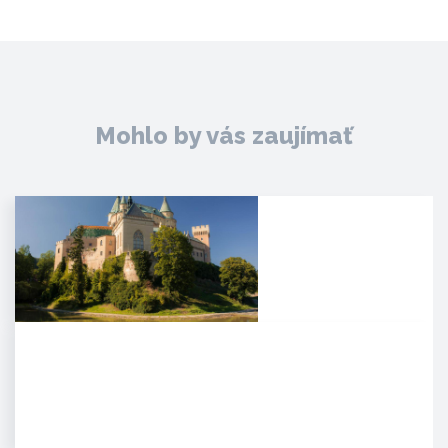
Mohlo by vás zaujímať
Zámok Bojnice
HISTÓRIA. Prvá písomná
zmienka o existencii hradu je z
roku 1113 v listine zoborského…