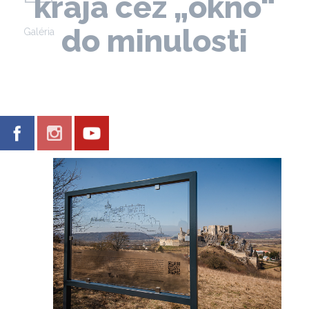
kraja cez „okno“
do minulosti
Galéria