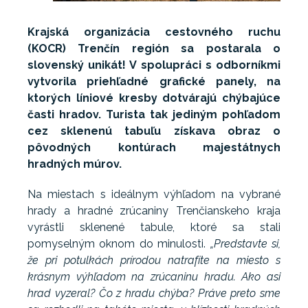
Krajská organizácia cestovného ruchu
(KOCR) Trenčín región sa postarala o
slovenský unikát! V spolupráci s odborníkmi
vytvorila priehľadné grafické panely, na
ktorých líniové kresby dotvárajú chýbajúce
časti hradov. Turista tak jediným pohľadom
cez sklenenú tabuľu získava obraz o
pôvodných kontúrach majestátnych
hradných múrov.
Na miestach s ideálnym výhľadom na vybrané
hrady a hradné zrúcaniny Trenčianskeho kraja
vyrástli sklenené tabule, ktoré sa stali
pomyselným oknom do minulosti.
„Predstavte si,
že pri potulkách prírodou natrafíte na miesto s
krásnym výhľadom na zrúcaninu hradu. Ako asi
hrad vyzeral? Čo z hradu chýba? Práve preto sme