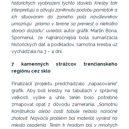
historických vyobrazení týchto stavieb. Kresby tak
interpretujú a oživujú zaniknutú podobu pamiatok a
ich situovaním do zorného poľa návštevníkov
umožňujú priamo v teréne sa preniesť o niekoľko
storočí dozadu“,
uviedol autor grafík Martin Bóna.
Spomenul, že najnáročnejšia bola sumarizácia
historických dát a podkladov, samotná kresba už
vychádzala na 3 – 4 dni.
7 kamenných strážcov trenčianskeho
regiónu cez sklo
Finalizácii projektu predchádzalo „napasovanie“
grafík. Aby boli kresby na tabuliach v správnej
veľkosti, výške a uhle, terén bolo potrebné
zmapovať opäť z dôvodu zamerania.
„Samotnú
konštrukciu alebo časti tabule nebolo náročné
zhotoviť. Najväčší problém bol materiál vyniesť na
miesto osadenia. Terén k hradom bol v mnohých